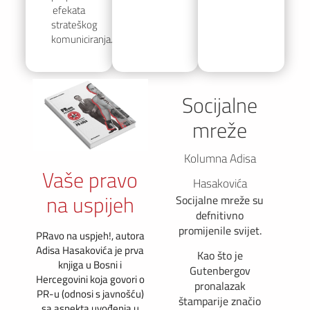
efekata
strateškog
komuniciranja.
Socijalne
mreže
Kolumna Adisa
Vaše pravo
Hasakovića
na uspijeh
Socijalne mreže su
defnitivno
promijenile svijet.
PRavo na uspjeh!, autora
Adisa Hasakovića je prva
Kao što je
knjiga u Bosni i
Gutenbergov
Hercegovini koja govori o
pronalazak
PR-u (odnosi s javnošću)
štamparije značio
sa aspekta uvođenja u