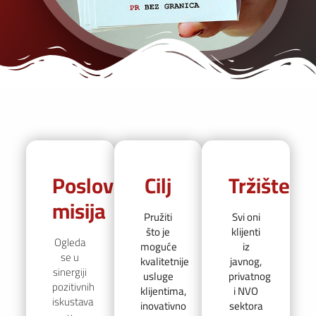
Poslovna
Cilj
Tržište
misija
Pružiti
Svi oni
što je
klijenti
Ogleda
moguće
iz
se u
kvalitetnije
javnog,
sinergiji
usluge
privatnog
pozitivnih
klijentima,
i NVO
iskustava
inovativno
sektora