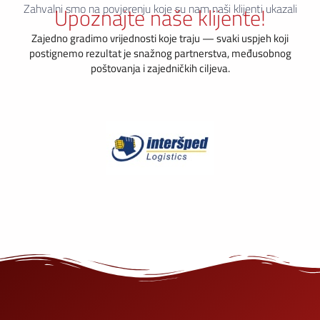
Zahvalni smo na povjerenju koje su nam naši klijenti ukazali
Upoznajte naše klijente!
Zajedno gradimo vrijednosti koje traju — svaki uspjeh koji
postignemo rezultat je snažnog partnerstva, međusobnog
poštovanja i zajedničkih ciljeva.