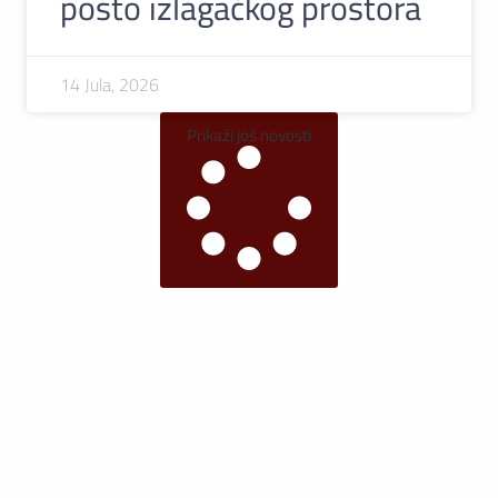
posto izlagačkog prostora
14 Jula, 2026
Prikaži još novosti