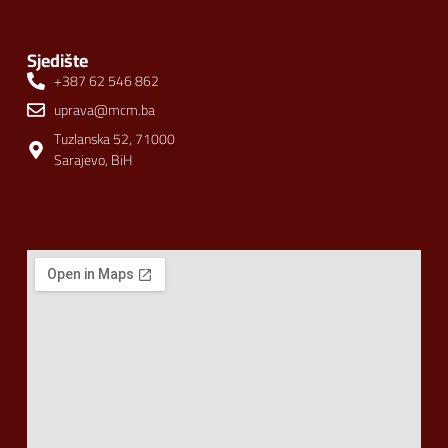
Sjedište
+387 62 546 862
uprava@mcm.ba
Tuzlanska 52, 71000
Sarajevo, BiH