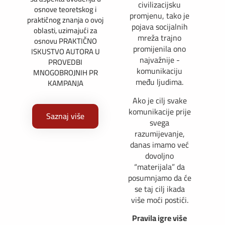
civilizacijsku
osnove teoretskog i
promjenu, tako je
praktičnog znanja o ovoj
pojava socijalnih
oblasti, uzimajući za
mreža trajno
osnovu PRAKTIČNO
promijenila ono
ISKUSTVO AUTORA U
najvažnije -
PROVEDBI
komunikaciju
MNOGOBROJNIH PR
među ljudima.
KAMPANJA
Ako je cilj svake
komunikacije prije
Saznaj više
svega
razumijevanje,
danas imamo već
dovoljno
“materijala” da
posumnjamo da će
se taj cilj ikada
više moći postići.
Pravila igre više