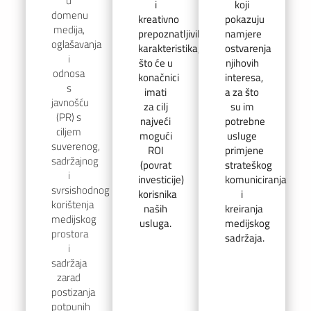
u
i
koji
domenu
kreativno
pokazuju
medija,
prepoznatljivih
namjere
oglašavanja
karakteristika,
ostvarenja
i
što će u
njihovih
odnosa
konačnici
interesa,
s
imati
a za što
javnošću
za cilj
su im
(PR) s
najveći
potrebne
ciljem
mogući
usluge
suverenog,
ROI
primjene
sadržajnog
(povrat
strateškog
i
investicije)
komuniciranja
svrsishodnog
korisnika
i
korištenja
naših
kreiranja
medijskog
usluga.
medijskog
prostora
sadržaja.
i
sadržaja
zarad
postizanja
potpunih