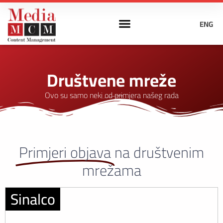
ENG
Društvene mreže
Ovo su samo neki od primjera našeg rada
Primjeri objava
na društvenim
mrežama
Sinalco