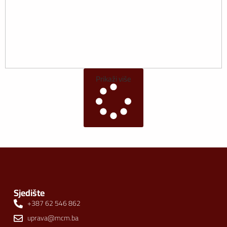
Prikaži više
Sjedište
+387 62 546 862
uprava@mcm.ba