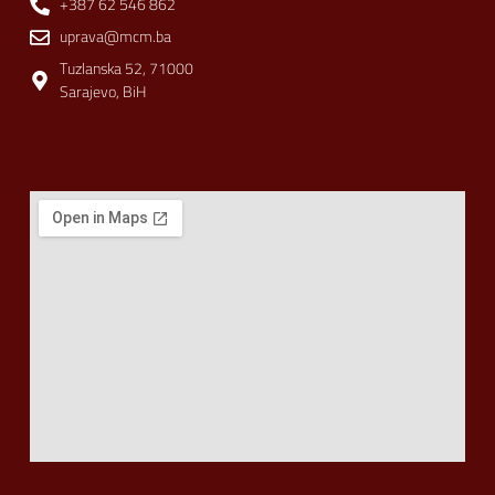
+387 62 546 862
uprava@mcm.ba
Tuzlanska 52, 71000
Sarajevo, BiH