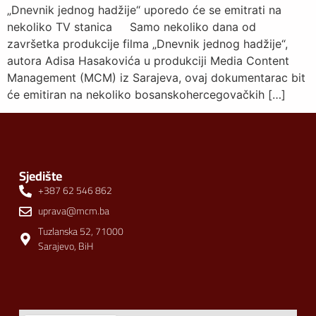
„Dnevnik jednog hadžije“ uporedo će se emitrati na
nekoliko TV stanica Samo nekoliko dana od
završetka produkcije filma „Dnevnik jednog hadžije“,
autora Adisa Hasakovića u produkciji Media Content
Management (MCM) iz Sarajeva, ovaj dokumentarac bit
će emitiran na nekoliko bosanskohercegovačkih […]
Sjedište
+387 62 546 862
uprava@mcm.ba
Tuzlanska 52, 71000
Sarajevo, BiH