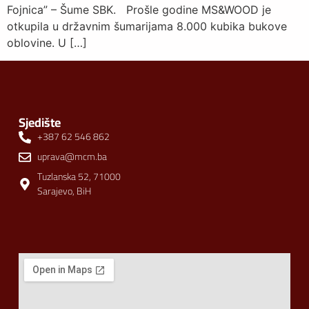
Fojnica” – Šume SBK. Prošle godine MS&WOOD je
otkupila u državnim šumarijama 8.000 kubika bukove
oblovine. U […]
Sjedište
+387 62 546 862
uprava@mcm.ba
Tuzlanska 52, 71000
Sarajevo, BiH