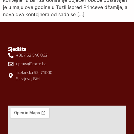
kontejner u BiH za doniranje odjeće i obuće postavljen
je u maju ove godine u Tuzli ispred Prinčeve džamije, a
nova dva kontejnera od sada se […]
Sjedište
+387 62 546 862
uprava@mcm.ba
Tuzlanska 52, 71000
Sarajevo, BiH