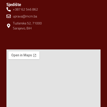
Sjedište
+387 62 546 862
uprava@mcm.ba
Tuzlanska 52, 71000
Sarajevo, BiH