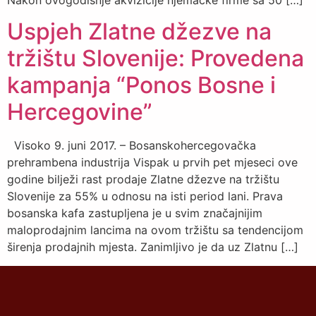
Nakon ovogodišnje akvizicije njemačke firme sa 50 […]
Uspjeh Zlatne džezve na
tržištu Slovenije: Provedena
kampanja “Ponos Bosne i
Hercegovine”
Visoko 9. juni 2017. – Bosanskohercegovačka
prehrambena industrija Vispak u prvih pet mjeseci ove
godine bilježi rast prodaje Zlatne džezve na tržištu
Slovenije za 55% u odnosu na isti period lani. Prava
bosanska kafa zastupljena je u svim značajnijim
maloprodajnim lancima na ovom tržištu sa tendencijom
širenja prodajnih mjesta. Zanimljivo je da uz Zlatnu […]