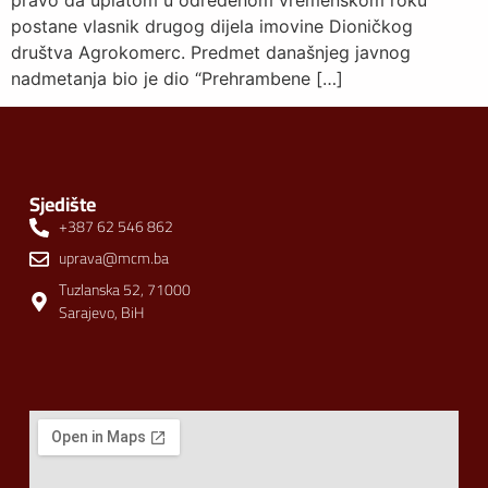
pravo da uplatom u određenom vremenskom roku
postane vlasnik drugog dijela imovine Dioničkog
društva Agrokomerc. Predmet današnjeg javnog
nadmetanja bio je dio “Prehrambene […]
Sjedište
+387 62 546 862
uprava@mcm.ba
Tuzlanska 52, 71000
Sarajevo, BiH