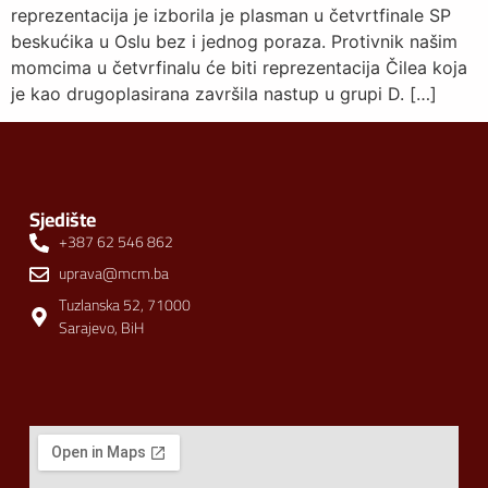
reprezentacija je izborila je plasman u četvrtfinale SP
beskućika u Oslu bez i jednog poraza. Protivnik našim
momcima u četvrfinalu će biti reprezentacija Čilea koja
je kao drugoplasirana završila nastup u grupi D. […]
Sjedište
+387 62 546 862
uprava@mcm.ba
Tuzlanska 52, 71000
Sarajevo, BiH