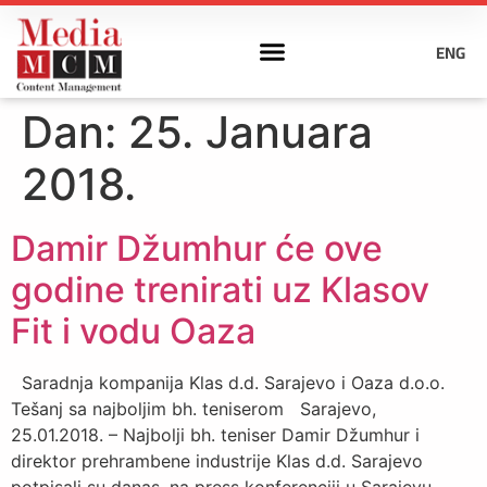
ENG
Dan:
25. Januara
2018.
Damir Džumhur će ove
godine trenirati uz Klasov
Fit i vodu Oaza
Saradnja kompanija Klas d.d. Sarajevo i Oaza d.o.o.
Tešanj sa najboljim bh. teniserom Sarajevo,
25.01.2018. – Najbolji bh. teniser Damir Džumhur i
direktor prehrambene industrije Klas d.d. Sarajevo