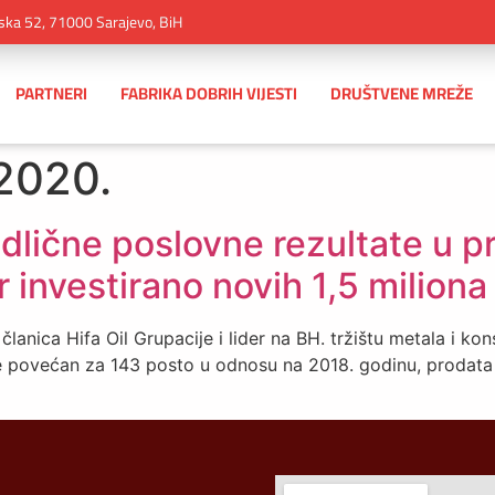
ska 52, 71000 Sarajevo, BiH
PARTNERI
FABRIKA DOBRIH VIJESTI
DRUŠTVENE MREŽE
2020.
odlične poslovne rezultate u pr
 investirano novih 1,5 milion
anica Hifa Oil Grupacije i lider na BH. tržištu metala i konst
je povećan za 143 posto u odnosu na 2018. godinu, prodata j