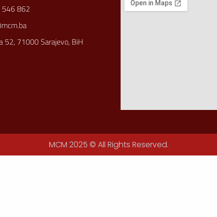
 546 862
@mcm.ba
a 52, 71000 Sarajevo, BiH
MCM 2025 © All Rights Reserved.