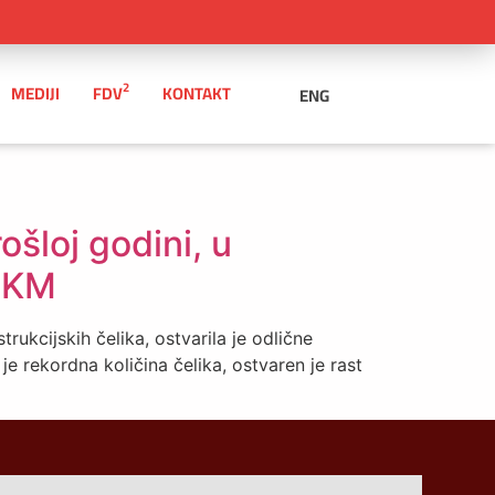
2
MEDIJI
FDV
KONTAKT
ENG
ošloj godini, u
a KM
rukcijskih čelika, ostvarila je odlične
e rekordna količina čelika, ostvaren je rast