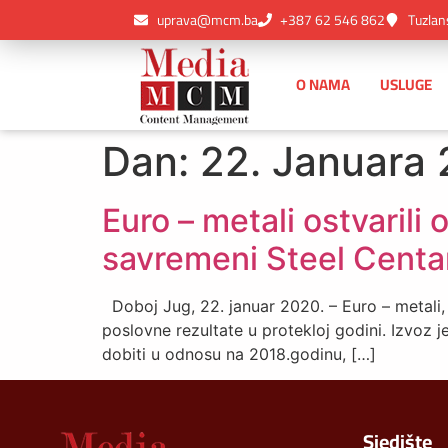
uprava@mcm.ba
+387 62 546 862
Tuzlan
O NAMA
USLUGE
Dan:
22. Januara 
Euro – metali ostvarili 
savremeni Steel Centar
Doboj Jug, 22. januar 2020. – Euro – metali, čl
poslovne rezultate u protekloj godini. Izvoz 
dobiti u odnosu na 2018.godinu, […]
Sjedište