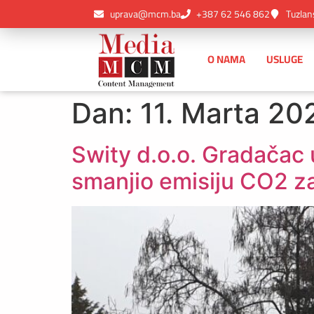
uprava@mcm.ba
+387 62 546 862
Tuzlan
O NAMA
USLUGE
Dan:
11. Marta 202
Swity d.o.o. Gradačac 
smanjio emisiju CO2 z