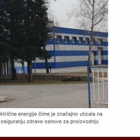
trične energije čime je značajno uticala na
 i osiguranju zdrave osnove za proizvodnju