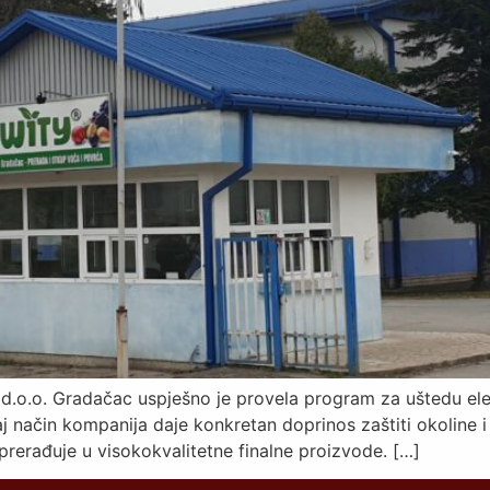
d.o.o. Gradačac uspješno je provela program za uštedu elek
aj način kompanija daje konkretan doprinos zaštiti okoline
rerađuje u visokokvalitetne finalne proizvode. […]