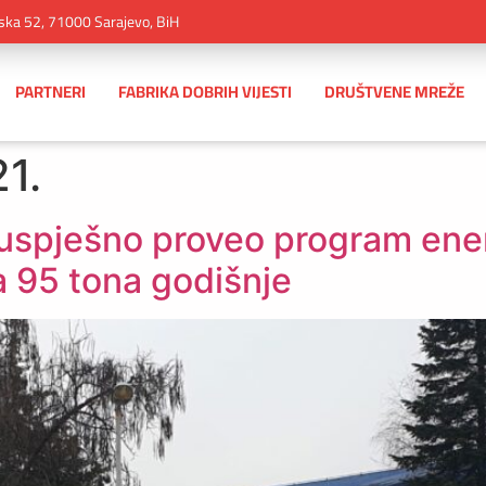
ska 52, 71000 Sarajevo, BiH
PARTNERI
FABRIKA DOBRIH VIJESTI
DRUŠTVENE MREŽE
1.
uspješno proveo program ener
a 95 tona godišnje