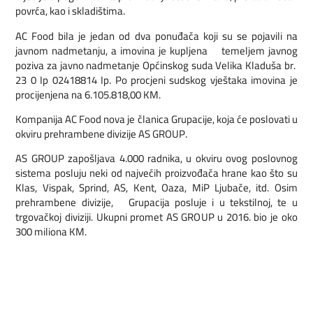
povrća, kao i skladištima.
AC Food bila je jedan od dva ponuđača koji su se pojavili na
javnom nadmetanju, a imovina je kupljena temeljem javnog
poziva za javno nadmetanje Općinskog suda Velika Kladuša br.
23 0 Ip 02418814 Ip. Po procjeni sudskog vještaka imovina je
procijenjena na 6.105.818,00 KM.
Kompanija AC Food nova je članica Grupacije, koja će poslovati u
okviru prehrambene divizije AS GROUP.
AS GROUP zapošljava 4.000 radnika, u okviru ovog poslovnog
sistema posluju neki od najvećih proizvođača hrane kao što su
Klas, Vispak, Sprind, AS, Kent, Oaza, MiP Ljubače, itd. Osim
prehrambene divizije, Grupacija posluje i u tekstilnoj, te u
trgovačkoj diviziji. Ukupni promet AS GROUP u 2016. bio je oko
300 miliona KM.