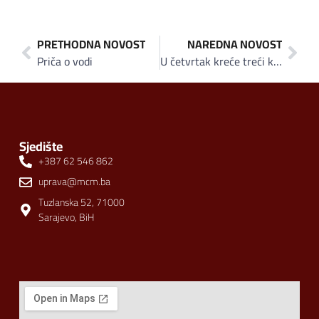
PRETHODNA NOVOST
NAREDNA NOVOST
Priča o vodi
U četvrtak kreće treći konvoj za Siriju MFS – EMMAUS-a
Sjedište
+387 62 546 862
uprava@mcm.ba
Tuzlanska 52, 71000
Sarajevo, BiH