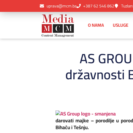
uprava@mcm.ba
+387 62 546 862
Tuzlan
O NAMA
USLUGE
AS GROUP
državnosti 
darovati majke – porodilje u porodi
Bihaću i Tešnju.