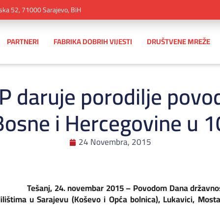
ska 52, 71000 Sarajevo, BiH
PARTNERI
FABRIKA DOBRIH VIJESTI
DRUŠTVENE MREŽE
 daruje porodilje pov
Bosne i Hercegovine u 10
24 Novembra, 2015
Tešanj, 24. novembar 2015 –
Povodom Dana državnos
lištima u Sarajevu (Koševo i Opća bolnica), Lukavici, Mostar