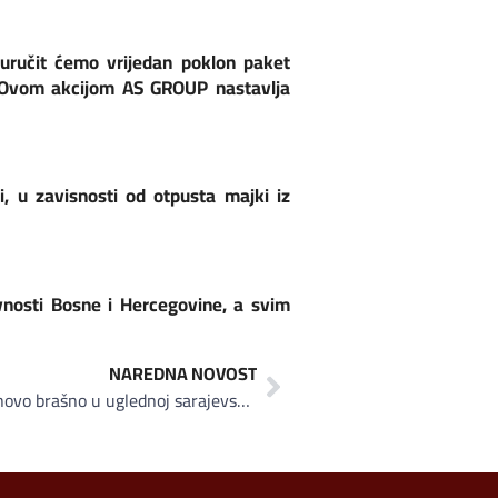
uručit ćemo vrijedan poklon paket
. Ovom akcijom AS GROUP nastavlja
 u zavisnosti od otpusta majki iz
nosti Bosne i Hercegovine, a svim
NAREDNA NOVOST
Klas u četvrtak promovira svoje novo brašno u uglednoj sarajevskoj pekari «Poričanin» na Baščaršiji