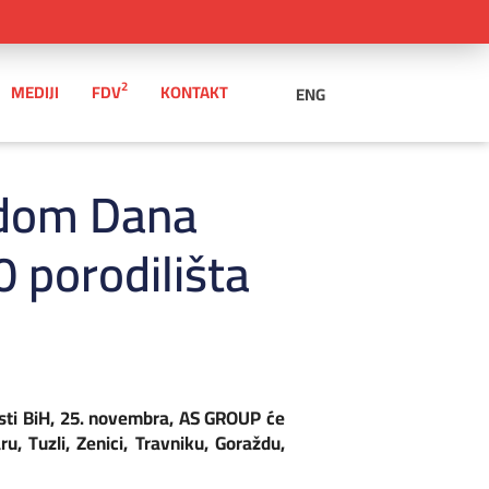
2
MEDIJI
FDV
KONTAKT
ENG
odom Dana
 porodilišta
ti BiH, 25. novembra, AS GROUP će
u, Tuzli, Zenici, Travniku, Goraždu,