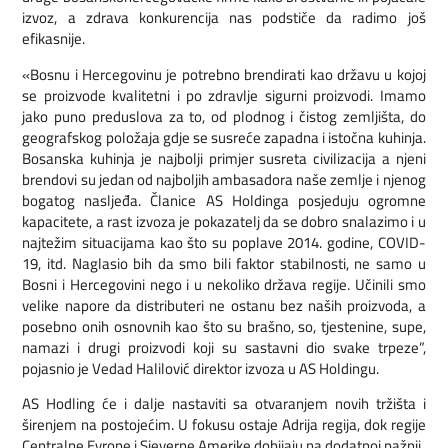
izvoz, a zdrava konkurencija nas podstiče da radimo još
efikasnije.
«Bosnu i Hercegovinu je potrebno brendirati kao državu u kojoj
se proizvode kvalitetni i po zdravlje sigurni proizvodi. Imamo
jako puno preduslova za to, od plodnog i čistog zemljišta, do
geografskog položaja gdje se susreće zapadna i istočna kuhinja.
Bosanska kuhinja je najbolji primjer susreta civilizacija a njeni
brendovi su jedan od najboljih ambasadora naše zemlje i njenog
bogatog nasljeđa. Članice AS Holdinga posjeduju ogromne
kapacitete, a rast izvoza je pokazatelj da se dobro snalazimo i u
najtežim situacijama kao što su poplave 2014. godine, COVID-
19, itd. Naglasio bih da smo bili faktor stabilnosti, ne samo u
Bosni i Hercegovini nego i u nekoliko država regije. Učinili smo
velike napore da distributeri ne ostanu bez naših proizvoda, a
posebno onih osnovnih kao što su brašno, so, tjestenine, supe,
namazi i drugi proizvodi koji su sastavni dio svake trpeze”,
pojasnio je Vedad Halilović direktor izvoza u AS Holdingu.
AS Hodling će i dalje nastaviti sa otvaranjem novih tržišta i
širenjem na postojećim. U fokusu ostaje Adrija regija, dok regije
Centralne Evrope i Sjeverne Amerike dobijaju na dodatnoj pažnji.