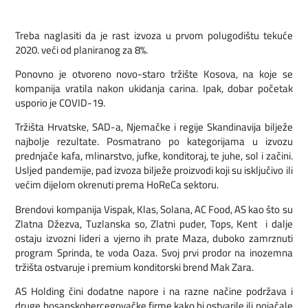
Treba naglasiti da je rast izvoza u prvom polugodištu tekuće
2020. veći od planiranog za 8%.
Ponovno je otvoreno novo-staro tržište Kosova, na koje se
kompanija vratila nakon ukidanja carina. Ipak, dobar početak
usporio je COVID-19.
Tržišta Hrvatske, SAD-a, Njemačke i regije Skandinavija bilježe
najbolje rezultate. Posmatrano po kategorijama u izvozu
prednjače kafa, mlinarstvo, jufke, konditoraj, te juhe, sol i začini.
Usljed pandemije, pad izvoza bilježe proizvodi koji su isključivo ili
većim dijelom okrenuti prema HoReCa sektoru.
Brendovi kompanija Vispak, Klas, Solana, AC Food, AS kao što su
Zlatna Džezva, Tuzlanska so, Zlatni puder, Tops, Kent i dalje
ostaju izvozni lideri a vjerno ih prate Maza, duboko zamrznuti
program Sprinda, te voda Oaza. Svoj prvi prodor na inozemna
tržišta ostvaruje i premium konditorski brend Mak Zara.
AS Holding čini dodatne napore i na razne načine podržava i
druge bosanskohercegovačke firme kako bi ostvarile ili pojačale