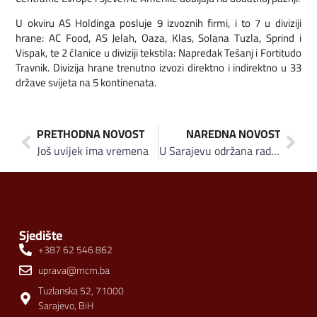
U okviru AS Holdinga posluje 9 izvoznih firmi, i to 7 u diviziji
hrane: AC Food, AS Jelah, Oaza, Klas, Solana Tuzla, Sprind i
Vispak, te 2 članice u diviziji tekstila: Napredak Tešanj i Fortitudo
Travnik. Divizija hrane trenutno izvozi direktno i indirektno u 33
države svijeta na 5 kontinenata.
PRETHODNA NOVOST
NAREDNA NOVOST
Još uvijek ima vremena
U Sarajevu održana radionica «Hrana je lijek»
Sjedište
+387 62 546 862
uprava@mcm.ba
Tuzlanska 52, 71000
Sarajevo, BiH