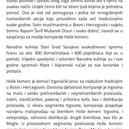
stanju potrebe i upravo zbog toga želimo danas biti s njima na
ovakav način. Uvijek ćemo biti na strani ljudi kojima je potrebna
pomoć. Ovo je naš vid pomaganja i jedna od mnogobrojnih
humanitarnih akcija koju provodimo sada već tradicionalno
svake godine. Svim muslimanima u Bosni i Hercegovini i svijetu
želimo Bajram Šerif Mubarek Olsun i svako dobro“, navodi se u
saopćenju za medije kompanije Hoše komerc.
Narodna kuhinja Stari Grad Sarajevo svakodnevno sprema
hranu za oko 300 domaćinstava i 600 pojedinaca koji su u
potrebi. Vrijedni uposlenici i volonteri Narodne kuhinje su i ove
godine spremali iftare i bajramski ručak za sve korisnike i
postače.
Hoše komerc je domaći trgovački lanac sa najdužom tradicijom
u Bosni i Hercegovini. Osnovna djelatnost kompanije je trgovina
na malo i veliko prehrambenih i neprehrambenih proizvoda;
zatim, slastičarstvo, pakeraj i pržionica kafe, kao i distribucija
proizvoda. U okviru segmenta trgovine, kompanija posjeduje
razvijenu maloprodaju sa brendom Hoše komerc trgovina, i
veleprodaju, odnosno distribuciju drugih brendova, kao što je
Megle. U proizvodnom segmentu poslovanja Hoše komerc