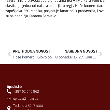
razvija liniju proizvoda pod brendovima Bony i Merka, a tvornica
slastica je jedna od najsavremenijih u regiji. Hoše komerc d.o.o
zapošljava 250 radnika, posjeduje lanac od 9 prodavnica, i sve
su na području Kantona Sarajevo.
PRETHODNA NOVOST
NAREDNA NOVOST
Hoše komerc i Glovo počeli saradnju: Kućna dostava za više od 600 artikala
U ponedjeljak 27. juna svečano otvorenje obnovljenog objekta “Banja Reumal”: Ustanova od državnog značaja sa 50 novih radnih mjesta
Sjedište
+387 62 546 862
uprava@mcm.ba
Tuzlanska 52, 71000