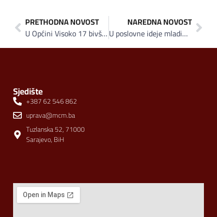
PRETHODNA NOVOST
NAREDNA NOVOST
U Općini Visoko 17 bivših boraca iskoristili poticaje za uzgoj malina i riješili pitanje zaposlenja
U poslovne ideje mladih Općina Tešnja investirala 270 hiljada KM
Sjedište
+387 62 546 862
uprava@mcm.ba
Tuzlanska 52, 71000
Sarajevo, BiH