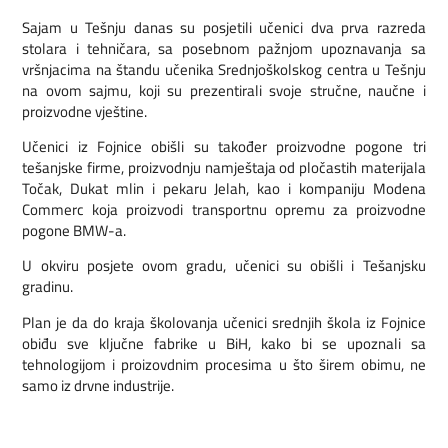
Sajam u Tešnju danas su posjetili učenici dva prva razreda
stolara i tehničara, sa posebnom pažnjom upoznavanja sa
vršnjacima na štandu učenika Srednjoškolskog centra u Tešnju
na ovom sajmu, koji su prezentirali svoje stručne, naučne i
proizvodne vještine.
Učenici iz Fojnice obišli su također proizvodne pogone tri
tešanjske firme, proizvodnju namještaja od pločastih materijala
Točak, Dukat mlin i pekaru Jelah, kao i kompaniju Modena
Commerc koja proizvodi transportnu opremu za proizvodne
pogone BMW-a.
U okviru posjete ovom gradu, učenici su obišli i Tešanjsku
gradinu.
Plan je da do kraja školovanja učenici srednjih škola iz Fojnice
obiđu sve ključne fabrike u BiH, kako bi se upoznali sa
tehnologijom i proizovdnim procesima u što širem obimu, ne
samo iz drvne industrije.