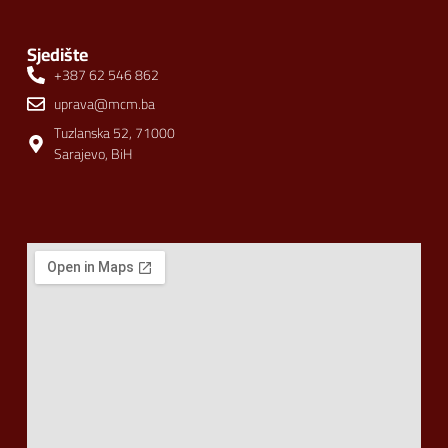
Sjedište
+387 62 546 862
uprava@mcm.ba
Tuzlanska 52, 71000
Sarajevo, BiH