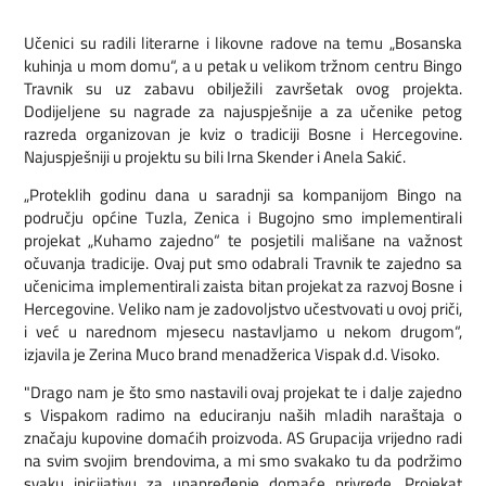
Učenici su radili literarne i likovne radove na temu „Bosanska
kuhinja u mom domu“, a u petak u velikom tržnom centru Bingo
Travnik su uz zabavu obilježili završetak ovog projekta.
Dodijeljene su nagrade za najuspješnije a za učenike petog
razreda organizovan je kviz o tradiciji Bosne i Hercegovine.
Najuspješniji u projektu su bili Irna Skender i Anela Sakić.
„Proteklih godinu dana u saradnji sa kompanijom Bingo na
području općine Tuzla, Zenica i Bugojno smo implementirali
projekat „Kuhamo zajedno“ te posjetili mališane na važnost
očuvanja tradicije. Ovaj put smo odabrali Travnik te zajedno sa
učenicima implementirali zaista bitan projekat za razvoj Bosne i
Hercegovine. Veliko nam je zadovoljstvo učestvovati u ovoj priči,
i već u narednom mjesecu nastavljamo u nekom drugom“,
izjavila je Zerina Muco brand menadžerica Vispak d.d. Visoko.
"Drago nam je što smo nastavili ovaj projekat te i dalje zajedno
s Vispakom radimo na educiranju naših mladih naraštaja o
značaju kupovine domaćih proizvoda. AS Grupacija vrijedno radi
na svim svojim brendovima, a mi smo svakako tu da podržimo
svaku inicijativu za unapređenje domaće privrede. Projekat