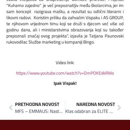
"Kuhamo zajedno" je već prepoznatljiv među školarcima, jer im
sam koncept razigrava maštu, a rezultat su odlični literarni i
likovni radovi. Koristim priliku da zahvalim Vispaku i AS GROUP,
te njihovom vrijednom timu koji se druži s djecom već više od
godinu dana, ali i ministarstvima obrazovanja koji su također
prepoznali značaj ovog projekta", izjavila je Tatjana Paunovski
rukovodilac Službe marketing u kompaniji Bingo.
Video link:
https://www.youtube.com/watch?v=DmPOKEdkRWo
Ipak Vispak!
PRETHODNA NOVOST
NAREDNA NOVOST
MFS – EMMAUS: Nastavak aktivnosti suzbijanja eksploatacije djece u svrhu izrade pornografskog materijala
Klas odabran za ELITE program Grupe londonske berze