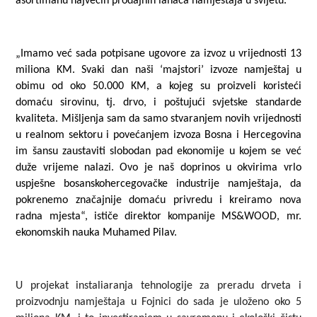
asortimanu najvećih prodajnih lanaca namještaja u svijetu.
„Imamo već sada potpisane ugovore za izvoz u vrijednosti 13
miliona KM. Svaki dan naši ‘majstori’ izvoze namještaj u
obimu od oko 50.000 KM, a kojeg su proizveli koristeći
domaću sirovinu, tj. drvo, i poštujući svjetske standarde
kvaliteta. Mišljenja sam da samo stvaranjem novih vrijednosti
u realnom sektoru i povećanjem izvoza Bosna i Hercegovina
im šansu zaustaviti slobodan pad ekonomije u kojem se već
duže vrijeme nalazi. Ovo je naš doprinos u okvirima vrlo
uspješne bosanskohercegovačke industrije namještaja, da
pokrenemo značajnije domaću privredu i kreiramo nova
radna mjesta“, ističe direktor kompanije MS&WOOD, mr.
ekonomskih nauka Muhamed Pilav.
U projekat instaliaranja tehnologije za preradu drveta i
proizvodnju namještaja u Fojnici do sada je uloženo oko 5