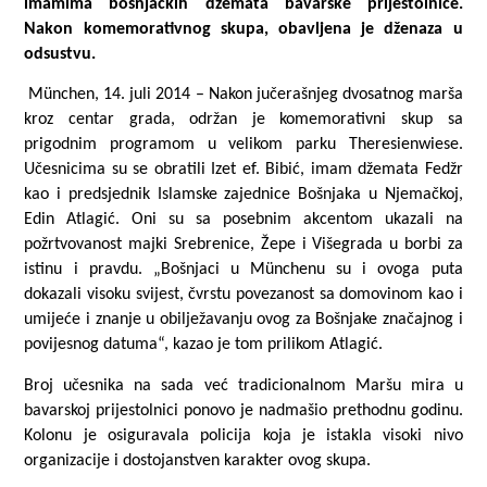
imamima bošnjačkih džemata bavarske prijestolnice.
Nakon komemorativnog skupa, obavljena je dženaza u
odsustvu.
München, 14. juli 2014 – Nakon jučerašnjeg dvosatnog marša
kroz centar grada, održan je komemorativni skup sa
prigodnim programom u velikom parku Theresienwiese.
Učesnicima su se obratili Izet ef. Bibić, imam džemata Fedžr
kao i predsjednik Islamske zajednice Bošnjaka u Njemačkoj,
Edin Atlagić. Oni su sa posebnim akcentom ukazali na
požrtvovanost majki Srebrenice, Žepe i Višegrada u borbi za
istinu i pravdu. „Bošnjaci u Münchenu su i ovoga puta
dokazali visoku svijest, čvrstu povezanost sa domovinom kao i
umijeće i znanje u obilježavanju ovog za Bošnjake značajnog i
povijesnog datuma“, kazao je tom prilikom Atlagić.
Broj učesnika na sada već tradicionalnom Maršu mira u
bavarskoj prijestolnici ponovo je nadmašio prethodnu godinu.
Kolonu je osiguravala policija koja je istakla visoki nivo
organizacije i dostojanstven karakter ovog skupa.