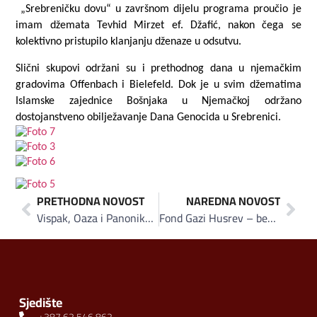
„Srebreničku dovu“ u završnom dijelu programa proučio je
imam džemata Tevhid Mirzet ef. Džafić, nakon čega se
kolektivno pristupilo klanjanju dženaze u odsutvu.
Slični skupovi održani su i prethodnog dana u njemačkim
gradovima Offenbach i Bielefeld. Dok je u svim džematima
Islamske zajednice Bošnjaka u Njemačkoj održano
dostojanstveno obilježavanje Dana Genocida u Srebrenici.
PRETHODNA NOVOST
NAREDNA NOVOST
Vispak, Oaza i Panonika zajedno na otvaranju turističke sezone u Tuzli
Fond Gazi Husrev – beg do sada podijelio 1.610 stipendija u iznosu 1,6 miliona KM
Sjedište