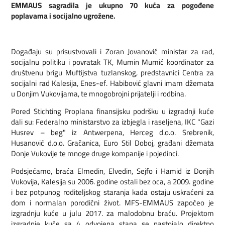
EMMAUS sagradila je ukupno 70 kuća za pogođene
poplavama i socijalno ugrožene.
Događaju su prisustvovali i Zoran Jovanović ministar za rad,
socijalnu politiku i povratak TK, Mumin Mumić koordinator za
društvenu brigu Muftijstva tuzlanskog, predstavnici Centra za
socijalni rad Kalesija, Enes-ef. Habibović glavni imam džemata
u Donjim Vukovijama, te mnogobrojni prijatelji i rodbina.
Pored Stichting Proplana finansijsku podršku u izgradnji kuće
dali su: Federalno ministarstvo za izbjegla i raseljena, IKC "Gazi
Husrev – beg" iz Antwerpena, Herceg d.o.o. Srebrenik,
Husanović d.o.o. Gračanica, Euro Stil Doboj, građani džemata
Donje Vukovije te mnoge druge kompanije i pojedinci.
Podsjećamo, braća Elmedin, Elvedin, Sejfo i Hamid iz Donjih
Vukovija, Kalesija su 2006. godine ostali bez oca, a 2009. godine
i bez potpunog roditeljskog staranja kada ostaju uskraćeni za
dom i normalan porodični život. MFS-EMMAUS započeo je
izgradnju kuće u julu 2017. za malodobnu braću. Projektom
izgradnje kuće sa 4 odvojena stana se nastojalo direktno