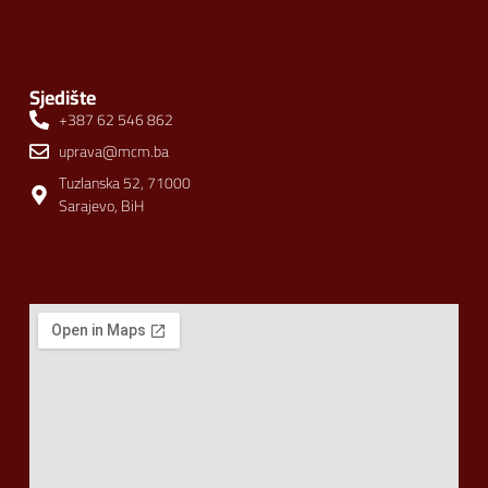
Sjedište
+387 62 546 862
uprava@mcm.ba
Tuzlanska 52, 71000
Sarajevo, BiH