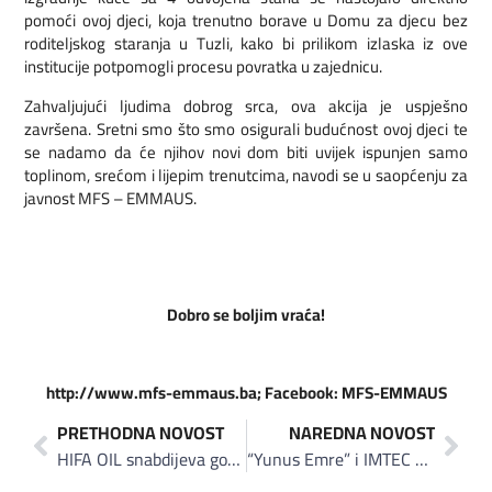
pomoći ovoj djeci, koja trenutno borave u Domu za djecu bez
roditeljskog staranja u Tuzli, kako bi prilikom izlaska iz ove
institucije potpomogli procesu povratka u zajednicu.
Zahvaljujući ljudima dobrog srca, ova akcija je uspješno
završena. Sretni smo što smo osigurali budućnost ovoj djeci te
se nadamo da će njihov novi dom biti uvijek ispunjen samo
toplinom, srećom i lijepim trenutcima, navodi se u saopćenju za
javnost MFS – EMMAUS.
Dobro se boljim vraća!
http://www.mfs-emmaus.ba; Facebook: MFS-EMMAUS
PRETHODNA NOVOST
NAREDNA NOVOST
HIFA OIL snabdijeva gorivom Turkish Airlines na Sarajevskom aerodromu: Dobili smo povjerenje jedne od najvećih aviokompanija na svijetu
“Yunus Emre” i IMTEC Solutions: Interaktivne “pametne table” i projektori u 100 škola FBiH