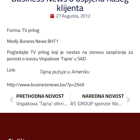
klijenta
27 Augusta, 2012
Forma: TV prilog
Medij: Buness News BHT1
Pogledajte TV prilog koji je nastao na osnovu saopćenja za
javnost o izvozu Vispakove ‘Tajne’ u SAD
Link:
Tajna putuje u Ameriku
http://www.businessnews.ba/?p=2549
PRETHODNA NOVOST
NAREDNA NOVOST
Vispakova ‘Tajna’ otkriva Ameriku!
AS GROUP sponzor Nogometne reprezentacije BiH