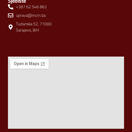
Sjedište
+387 62 546 862
uprava@mcm.ba
Tuzlanska 52, 71000
Sarajevo, BiH