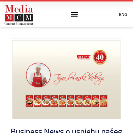
ENG
Business News o uspjehu našeg