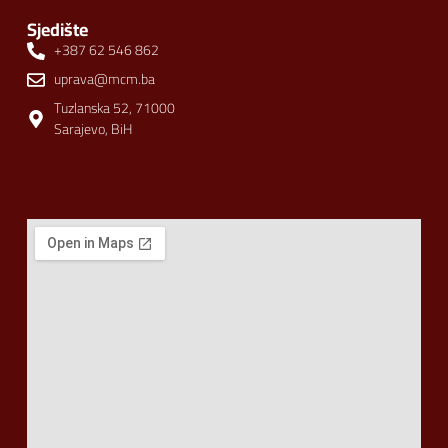
Sjedište
+387 62 546 862
uprava@mcm.ba
Tuzlanska 52, 71000
Sarajevo, BiH