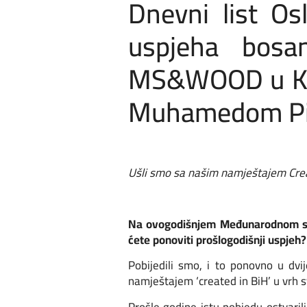
Dnevni list Os
uspjeha bosan
MS&WOOD u Kel
Muhamedom Pila
Ušli smo sa našim namještajem Create
Na ovogodišnjem Međunarodnom saj
ćete ponoviti prošlogodišnji uspjeh?
Pobijedili smo, i to ponovno u dvi
namještajem ‘created in BiH’ u vrh s
Prošle godine istu pobjedu ostvari