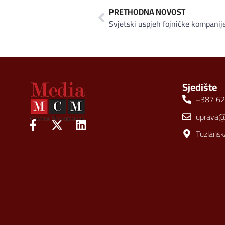
PRETHODNA NOVOST
Svjetski uspjeh fojničke kompa
Sjedište
+387 62
uprava
Tuzlansk