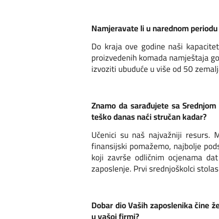
Namjeravate li u narednom periodu ši
Do kraja ove godine naši kapacitet
proizvedenih komada namještaja god
izvoziti ubuduće u više od 50 zemalj
Znamo da sarađujete sa Srednjom ško
teško danas naći stručan kadar?
Učenici su naš najvažniji resurs.
finansijski pomažemo, najbolje pod
koji završe odličnim ocjenama dat
zaposlenje. Prvi srednjoškolci stolas
Dobar dio Vaših zaposlenika čine žen
u vašoj firmi?