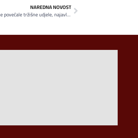
NAREDNA NOVOST
HIFA OIL i njene kćerke kompanije povećale tržišne udjele, najavljene nove akvizicije