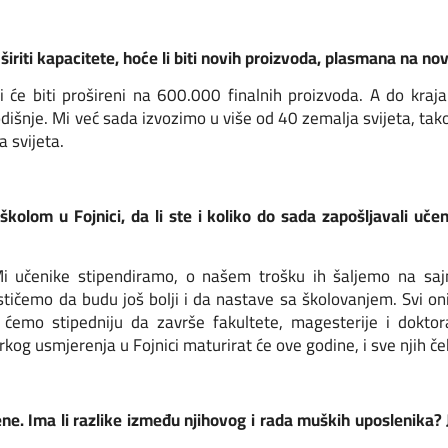
riti kapacitete, hoće li biti novih proizvoda, plasmana na nov
i će biti prošireni na 600.000 finalnih proizvoda. A do kra
išnje. Mi već sada izvozimo u više od 40 zemalja svijeta, tak
a svijeta.
lom u Fojnici, da li ste i koliko do sada zapošljavali učeni
 Mi učenike stipendiramo, o našem trošku ih šaljemo na sa
stičemo da budu još bolji i da nastave sa školovanjem. Svi on
 ćemo stipedniju da završe fakultete, magesterije i doktor
rkog usmjerenja u Fojnici maturirat će ove godine, i sve njih če
e. Ima li razlike između njihovog i rada muških uposlenika? Je