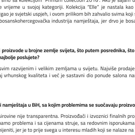
 vrijeme u svojoj kategoriji. Kolekcija “Elle” je nastala ka
ao je svjetski uspjeh, i ovom prilikom bih zahvalio svima koji
 bosanskohercegovačka industrija namještaja, jer drvo je bosa
ti proizvode u brojne zemlje svijeta, što putem posrednika, št
ajbolje poslujete?
vim razvijenim i velikim zemljama u svijetu. Najviše prodaj
j vrhunskog kvaliteta i već je sastavni dio ponude salona na
riji namještaja u BiH, sa kojim problemima se suočavaju proizv
rovine nije transparentna. Proizvođači i izvoznici finalnih p
Imamo problema i sa cijenama struje, sa redovnim isporukama
jeniti, jer je to prije svega u interesu mladih koji se nalaze n