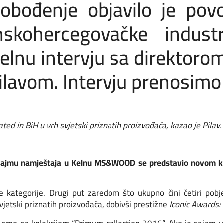
lobođenje objavilo je po
skohercegovačke industr
nu intervju sa direktorom
vom. Intervju prenosimo u
d in BiH u vrh svjetski priznatih proizvođača, kazao je Pilav.
mu namještaja u Kelnu MS&WOOD se predstavio novom kolekc
je kategorije. Drugi put zaredom što ukupno čini četiri pob
vjetski priznatih proizvođača, dobivši prestižne
Iconic Awards: 
li smo sa kolekcijom “Primum collection 2016”. Ako je saja