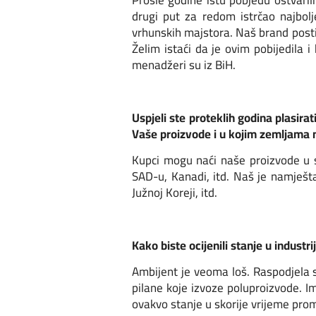
drugi put za redom istrčao najbolje
vrhunskih majstora. Naš brand postig
Želim istaći da je ovim pobijedila i
menadžeri su iz BiH.
Uspjeli ste proteklih godina plasira
Vaše proizvode i u kojim zemljama n
Kupci mogu naći naše proizvode u s
SAD-u, Kanadi, itd. Naš je namješta
Južnoj Koreji, itd.
Kako biste ocijenili stanje u indust
Ambijent je veoma loš. Raspodjela si
pilane koje izvoze poluproizvode. 
ovakvo stanje u skorije vrijeme promi