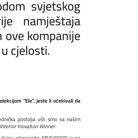
vodom svjetskog
ije namještaja
 ove kompanije
 cjelosti.
ijom “Ele”, jeste li očekivali da
jednička postolja ušli smo sa našim
Interior Inovat
i
on Winner.
m u Kelnu olimpijada, MS&WOOD je po