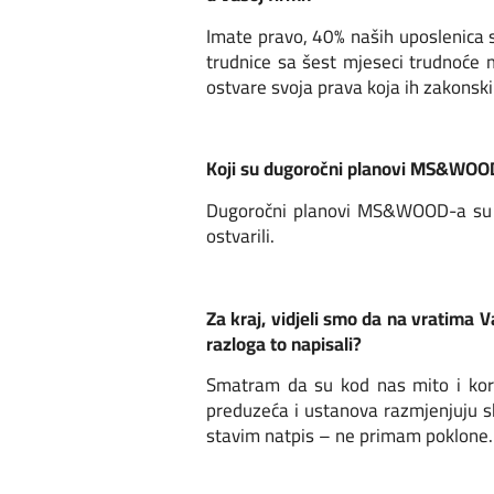
Imate pravo, 40% naših uposlenica su
trudnice sa šest mjeseci trudnoće
ostvare svoja prava koja ih zakonski
Koji su dugoročni planovi MS&WOO
Dugoročni planovi MS&WOOD-a su da
ostvarili.
Za kraj, vidjeli smo da na vratima V
razloga to napisali?
Smatram da su kod nas mito i korup
preduzeća i ustanova razmjenjuju s
stavim natpis – ne primam poklone. I