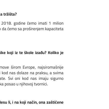
a tržišta?
ja 2018. godine ćemo imati 1 milion
o da ćemo sa proširenjem kapaciteta
ke koji iz te škole izađu? Koliko je
jmove širom Evrope, najsiromašnije
i kod nas dolaze na praksu, a svima
ate. Svi oni kod nas imaju sigurno
ka posao u njihovoj tvornici.
su li, i na koji način, ona zaštićene