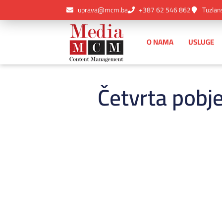
uprava@mcm.ba
+387 62 546 862
Tuzlan
O NAMA
USLUGE
Četvrta pobj