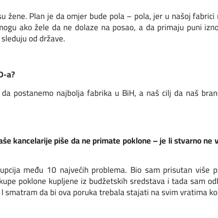
 žene. Plan je da omjer bude pola – pola, jer u našoj fabrici
 mogu ako žele da ne dolaze na posao, a da primaju puni izn
 sleduju od države.
D-a?
 postanemo najbolja fabrika u BiH, a naš cilj da naš bran
aše kancelarije piše da ne primate poklone – je li stvarno ne v
cija među 10 najvećih problema. Bio sam prisutan više puta
kupe poklone kupljene iz budžetskih sredstava i tada sam odl
 smatram da bi ova poruka trebala stajati na svim vratima komp