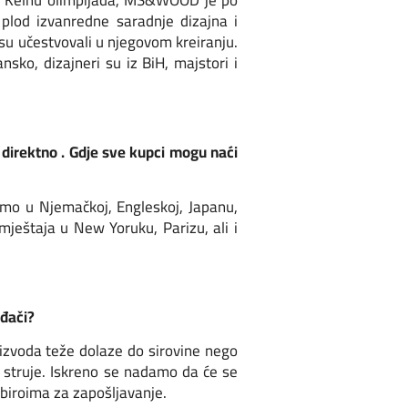
o plod izvanredne saradnje dizajna i
 su učestvovali u njegovom kreiranju.
nsko, dizajneri su iz BiH, majstori i
o direktno . Gdje sve kupci mogu naći
emo u Njemačkoj, Engleskoj, Japanu,
mještaja u New Yoruku, Parizu, ali i
ođači?
roizvoda teže dolaze do sirovine nego
 struje. Iskreno se nadamo da će se
a biroima za zapošljavanje.