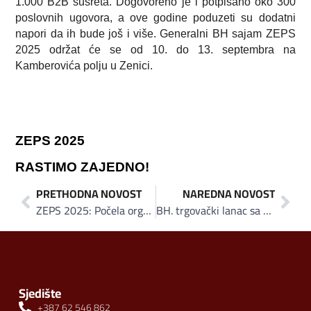
1.000 B2B susreta. Dogovoreno je i potpisano oko 300
poslovnih ugovora, a ove godine poduzeti su dodatni
napori da ih bude još i više. Generalni BH sajam ZEPS
2025 održat će se od 10. do 13. septembra na
Kamberovića polju u Zenici.
ZEPS 2025
RASTIMO ZAJEDNO!
PRETHODNA NOVOST
NAREDNA NOVOST
ZEPS 2025: Počela organizacija B2B susreta u okviru privrednog događaja godine
BH. trgovački lanac sa najdužom tradicijom: U Butmiru otvoren proširen i moderniziran Hoše market
Sjedište
+387 62 546 862