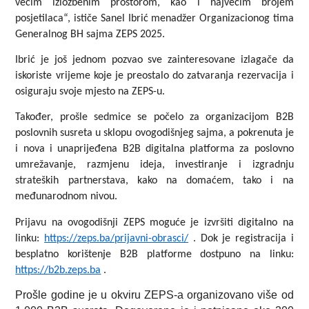
većim izložbenim prostorom, kao i najvećim brojem
posjetilaca“, ističe Sanel Ibrić menadžer Organizacionog tima
Generalnog BH sajma ZEPS 2025.
Ibrić je još jednom pozvao sve zainteresovane izlagače da
iskoriste vrijeme koje je preostalo do zatvaranja rezervacija i
osiguraju svoje mjesto na ZEPS-u.
Također, prošle sedmice se počelo za organizacijom B2B
poslovnih susreta u sklopu ovogodišnjeg sajma, a pokrenuta je
i nova i unaprijeđena B2B digitalna platforma za poslovno
umrežavanje, razmjenu ideja, investiranje i izgradnju
strateških partnerstava, kako na domaćem, tako i na
međunarodnom nivou.
Prijavu na ovogodišnji ZEPS moguće je izvršiti digitalno na
linku:
https://zeps.ba/prijavni-obrasci/
. Dok je registracija i
besplatno korištenje B2B platforme dostpuno na linku:
https://b2b.zeps.ba
.
Prošle godine je u okviru ZEPS-a organizovano više od