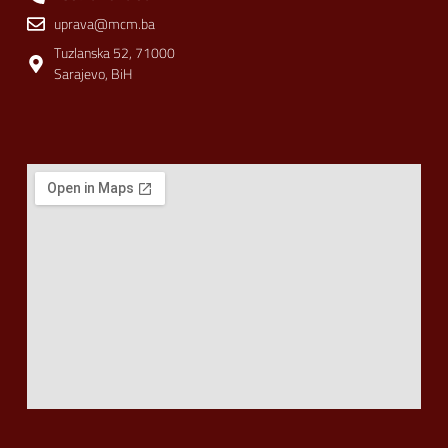
uprava@mcm.ba
Tuzlanska 52, 71000
Sarajevo, BiH