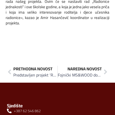
rada našeg projekta. Ovim će se nastaviti rad „Radionice
jednakosti“ i ove školske godine, a koja je jedna jako vesela priča
i koja ima veliko interesovanje roditelja i djece učesnika
radionice», kazao je Amir Hasančević koordinator u realizaciji
projekta.
PRETHODNA NOVOST
NAREDNA NOVOST
Predstavljen projekt ‘Razvoj Smjernica za prevenciju nasilja nad djecom u BiH’
Fojnički MS&WOOD dobitnik dvije prestižne nagrade German Design Award 2018
Sjedište
+387 62 546 862