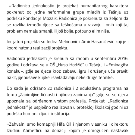
«Radionica jednakosti» je projekat humanitarnog karaktera
pokrenut od jedne neformalne grupe mladih iz Tešnja uz
podršku Fondacije Mozaik. Radionica je pokrenuta sa željom da
se razlika između djece sa teškoćama u razvoju i onih koji taj
problem nemaju smanji, ili još bolje, potpuno eliminiše.
Incijatori projekta su Indira Mehinović i Amir Hasaničević koji je i
koordinator u realizaciji projekta.
Radionica jednakosti je krenula sa radom u septembru 2016.
godine i održava se u OŠ „Huso Hodžić“ u Tešnju, i «Eminagića
konaku», gdje se djeca kroz zabavu, igru i druženje uče praviti
nakit, pjenušave kupke i savladavaju neke druge tehnike.
Do sada je održano 20 radionica i 2 edukativna programa na
temu „Zanimljive ličnosti i njihova zanimanja“ gdje su se djeca
upoznala sa odrđenom vrstom profesija. Projekat „Radionica
jednakosti“ je uspješno realizovan u protekloj školskoj godini uz
podršku humanih ljudi i institucija.
«Zahvalni smo komapniji Hifa Oil i njenom vlasniku i direktoru
Izudinu Ahmetliću na donaciji kojom je omogućen nastavak