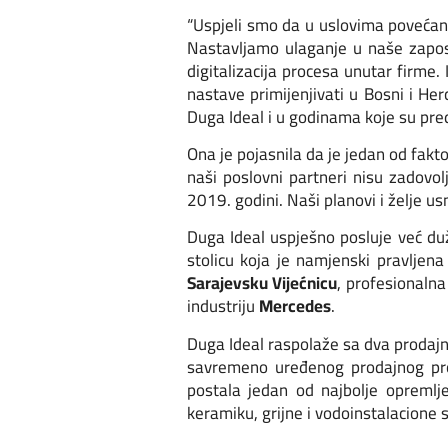
“Uspjeli smo da u uslovima povećan
Nastavljamo ulaganje u naše zaposl
digitalizacija procesa unutar firme
nastave primijenjivati u Bosni i He
Duga Ideal i u godinama koje su pred
Ona je pojasnila da je jedan od fakt
naši poslovni partneri nisu zadovol
2019. godini. Naši planovi i želje u
Duga Ideal uspješno posluje već du
stolicu koja je namjenski pravljen
Sarajevsku Vijećnicu
, profesionaln
industriju
Mercedes
.
Duga Ideal raspolaže sa dva prodajn
savremeno uređenog prodajnog pros
postala jedan od najbolje opremlje
keramiku, grijne i vodoinstalacione s