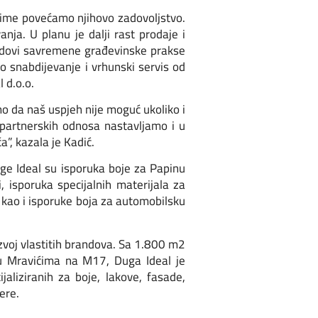
time povećamo njihovo zadovoljstvo.
ja. U planu je dalji rast prodaje i
rendovi savremene građevinske prakse
o snabdijevanje i vrhunski servis od
 d.o.o.
mo da naš uspjeh nije moguć ukoliko i
h partnerskih odnosa nastavljamo i u
”, kazala je Kadić.
ge Ideal su isporuka boje za Papinu
, isporuka specijalnih materijala za
 kao i isporuke boja za automobilsku
zvoj vlastitih brandova. Sa 1.800 m2
 u Mravićima na M17, Duga Ideal je
aliziranih za boje, lakove, fasade,
ere.