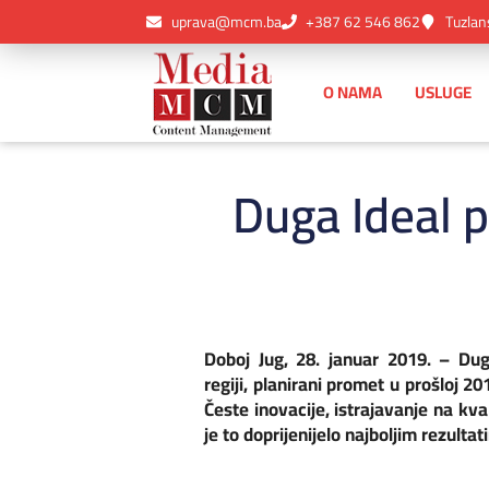
uprava@mcm.ba
+387 62 546 862
Tuzlan
O NAMA
USLUGE
Duga Ideal 
Doboj Jug, 28. januar 2019. – Dug
regiji, planirani promet u prošloj 2
Česte inovacije, istrajavanje na kva
je to doprijenijelo najboljim rezulta