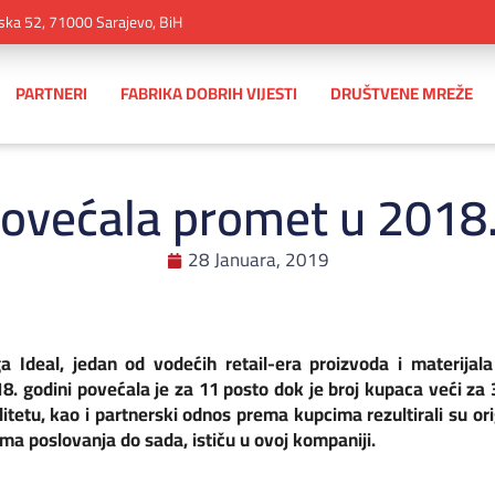
ska 52, 71000 Sarajevo, BiH
PARTNERI
FABRIKA DOBRIH VIJESTI
DRUŠTVENE MREŽE
povećala promet u 2018.
28 Januara, 2019
a Ideal, jedan od vodećih retail-era proizvoda i materijal
018. godini povećala je za 11 posto dok je broj kupaca veći za
litetu, kao i partnerski odnos prema kupcima rezultirali su o
tima poslovanja do sada, ističu u ovoj kompaniji.