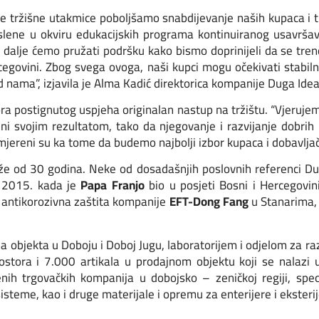
e tržišne utakmice poboljšamo snabdijevanje naših kupaca i 
ene u okviru edukacijskih programa kontinuiranog usavršavan
. I dalje ćemo pružati podršku kako bismo doprinijeli da se t
rcegovini. Zbog svega ovoga, naši kupci mogu očekivati stabiln
 nama”, izjavila je Alma Kadić direktorica kompanije Duga Ideal
ora postignutog uspjeha originalan nastup na tržištu. “Vjeruje
jni svojim rezultatom, tako da njegovanje i razvijanje dobri
smjereni su ka tome da budemo najbolji izbor kupaca i dobavljača
že od 30 godina. Neke od dosadašnjih poslovnih referenci Du
a 2015. kada je
Papa Franjo
bio u posjeti Bosni i Hercegovini
a antikorozivna zaštita kompanije
EFT-Dong Fang
u Stanarima,
a objekta u Doboju i Doboj Jugu, laboratorijem i odjelom za ra
tora i 7.000 artikala u prodajnom objektu koji se nalazi
nih trgovačkih kompanija u dobojsko – zeničkoj regiji, specij
isteme, kao i druge materijale i opremu za enterijere i eksterij