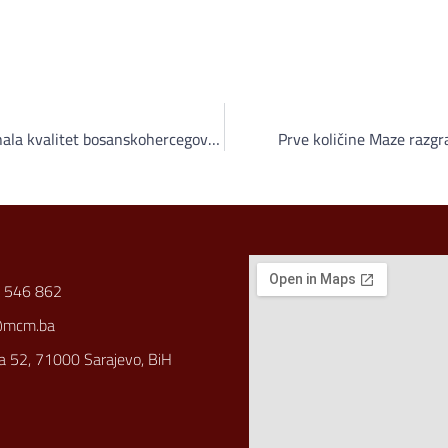
Austrijska razvojna banka prepoznala kvalitet bosanskohercegovačkog AS Holdinga
Prve količine Maze razgr
 546 862
@mcm.ba
a 52, 71000 Sarajevo, BiH