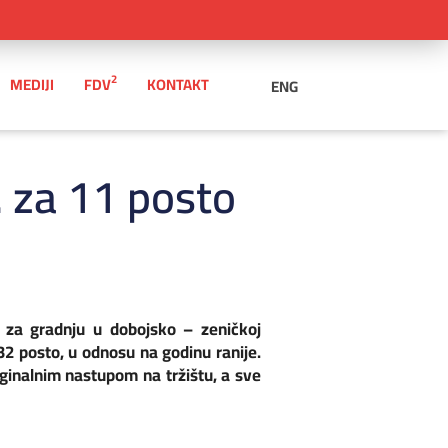
2
MEDIJI
FDV
KONTAKT
ENG
 za 11 posto
a za gradnju u dobojsko – zeničkoj
 32 posto, u odnosu na godinu ranije.
riginalnim nastupom na tržištu, a sve