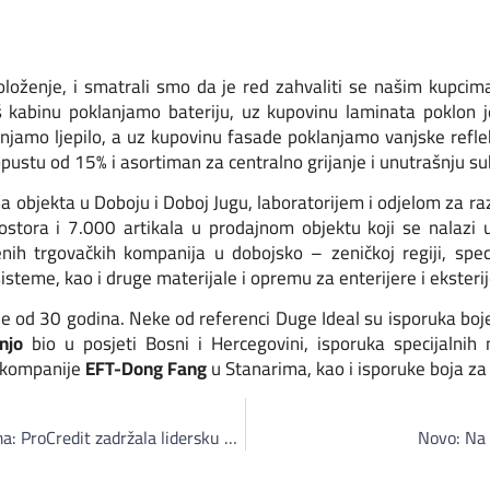
oloženje, i smatrali smo da je red zahvaliti se našim kupcim
š kabinu poklanjamo bateriju, uz kupovinu laminata poklon je
anjamo ljepilo, a uz kupovinu fasade poklanjamo vanjske reflekt
stu od 15% i asortiman za centralno grijanje i unutrašnju suhu
 objekta u Doboju i Doboj Jugu, laboratorijem i odjelom za ra
tora i 7.000 artikala u prodajnom objektu koji se nalazi
nih trgovačkih kompanija u dobojsko – zeničkoj regiji, specij
isteme, kao i druge materijale i opremu za enterijere i eksterij
e od 30 godina. Neke od referenci Duge Ideal su isporuka boje
njo
bio u posjeti Bosni i Hercegovini, isporuka specijalnih
a kompanije
EFT-Dong Fang
u Stanarima, kao i isporuke boja z
Novogodišnji razgovor s novinarima: ProCredit zadržala lidersku poziciju u SME sektoru, portofilo u 2018. rastao 10%
Novo: Na 