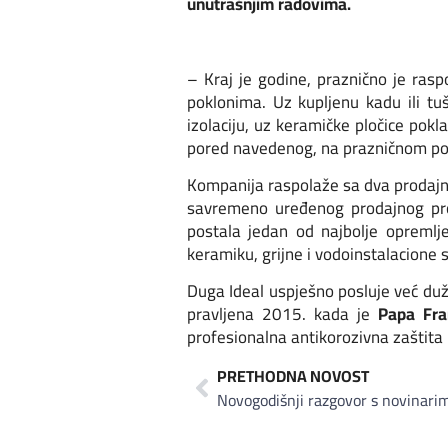
unutrašnjim radovima.
– Kraj je godine, praznično je rasp
poklonima. Uz kupljenu kadu ili tu
izolaciju, uz keramičke pločice pokl
pored navedenog, na prazničnom popu
Kompanija raspolaže sa dva prodajna
savremeno uređenog prodajnog pros
postala jedan od najbolje opremlje
keramiku, grijne i vodoinstalacione s
Duga Ideal uspješno posluje već duž
pravljena 2015. kada je
Papa Fra
profesionalna antikorozivna zaštit
PRETHODNA NOVOST