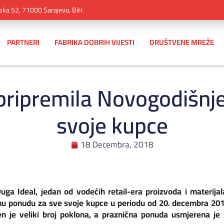
ska 52, 71000 Sarajevo, BiH
PARTNERI
FABRIKA DOBRIH VIJESTI
DRUŠTVENE MREŽE
pripremila Novogodišnj
svoje kupce
18 Decembra, 2018
ga Ideal, jedan od vodećih retail-era proizvoda i materija
zničnu ponudu za sve svoje kupce u periodu od 20. decembra 20
en je veliki broj poklona, a praznična ponuda usmjerena j