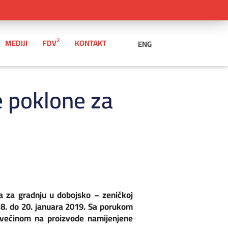
2
MEDIJI
FDV
KONTAKT
ENG
e poklone za
la za gradnju u dobojsko – zeničkoj
18. do 20. januara 2019. Sa porukom
e većinom na proizvode namijenjene