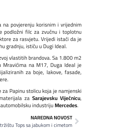
a na povjerenju korisnim i vrijednim
 podložni filc za zvučnu i toplotnu
ore za rasvjetu. Vrijedi istaći da je
 gradnju, ističu u Dugi Ideal.
zvoj vlastitih brandova. Sa 1.800 m2
 u Mravićima na M17, Duga Ideal je
aliziranih za boje, lakove, fasade,
ere.
 za Papinu stolicu koja je namjenski
 materijala za
Sarajevsku Vijećnicu
,
a automobilsku industriju
Mercedes
.
NAREDNA NOVOST
tržištu Tops sa jabukom i cimetom