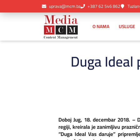
uprava@mcm.ba
+387 62 546 862
Tuzlan
O NAMA
USLUGE
Duga Ideal 
Doboj Jug, 18. decembar 2018. – Du
regiji, kreirala je zanimljivu pra
“Duga Ideal Vas daruje” pripremlj