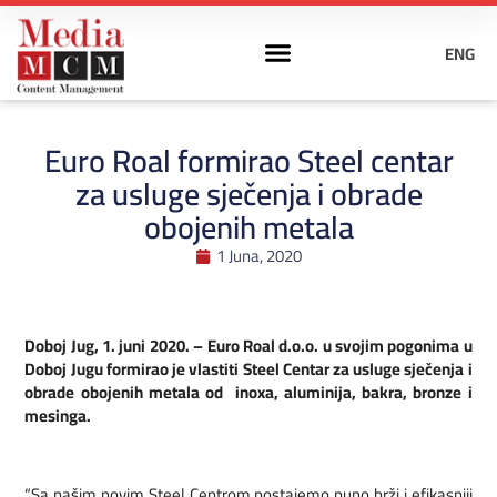
ENG
FABRIKA DOBRIH VIJESTI
DRUŠTVENE MREŽE
Euro Roal formirao Steel centar
za usluge sječenja i obrade
obojenih metala
1 Juna, 2020
Doboj Jug, 1. juni 2020. – Euro Roal d.o.o. u svojim pogonima u
Doboj Jugu formirao je vlastiti Steel Centar za usluge sječenja i
obrade obojenih metala od inoxa, aluminija, bakra, bronze i
mesinga.
“Sa našim novim Steel Centrom postajemo puno brži i efikasniji