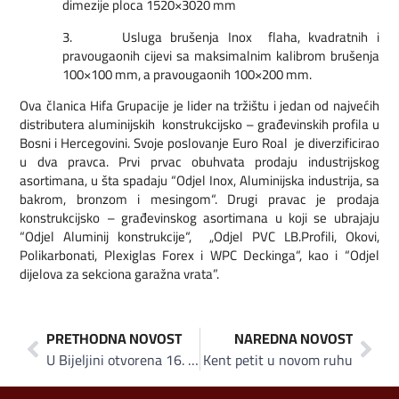
dimezije ploca 1520×3020 mm
3. Usluga brušenja Inox flaha, kvadratnih i
pravougaonih cijevi sa maksimalnim kalibrom brušenja
100×100 mm, a pravougaonih 100×200 mm.
Ova članica Hifa Grupacije je lider na tržištu i jedan od najvećih
distributera aluminijskih konstrukcijsko – građevinskih profila u
Bosni i Hercegovini. Svoje poslovanje Euro Roal je diverzificirao
u dva pravca. Prvi prvac obuhvata prodaju industrijskog
asortimana, u šta spadaju “Odjel Inox, Aluminijska industrija, sa
bakrom, bronzom i mesingom“. Drugi pravac je prodaja
konstrukcijsko – građevinskog asortimana u koji se ubrajaju
“Odjel Aluminij konstrukcije“, „Odjel PVC LB.Profili, Okovi,
Polikarbonati, Plexiglas Forex i WPC Deckinga“, kao i “Odjel
dijelova za sekciona garažna vrata”.
PRETHODNA NOVOST
NAREDNA NOVOST
U Bijeljini otvorena 16. po redu Hifa Oil – Euro Oil benzinska pumpa
Kent petit u novom ruhu