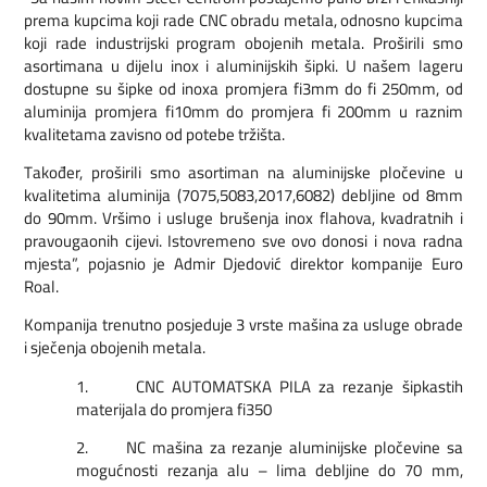
prema kupcima koji rade CNC obradu metala, odnosno kupcima
koji rade industrijski program obojenih metala. Proširili smo
asortimana u dijelu inox i aluminijskih šipki. U našem lageru
dostupne su šipke od inoxa promjera fi3mm do fi 250mm, od
aluminija promjera fi10mm do promjera fi 200mm u raznim
kvalitetama zavisno od potebe tržišta.
Također, proširili smo asortiman na aluminijske pločevine u
kvalitetima aluminija (7075,5083,2017,6082) debljine od 8mm
do 90mm. Vršimo i usluge brušenja inox flahova, kvadratnih i
pravougaonih cijevi. Istovremeno sve ovo donosi i nova radna
mjesta”, pojasnio je Admir Djedović direktor kompanije Euro
Roal.
Kompanija trenutno posjeduje 3 vrste mašina za usluge obrade
i sječenja obojenih metala.
1. CNC AUTOMATSKA PILA za rezanje šipkastih
materijala do promjera fi350
2. NC mašina za rezanje aluminijske pločevine sa
mogućnosti rezanja alu – lima debljine do 70 mm,