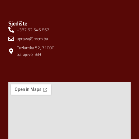
Sjedište
+387 62 546 862
uprava@mcm.ba
Tuzlanska 52, 71000
Sarajevo, BiH