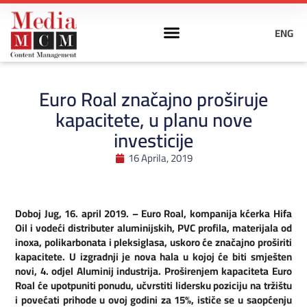
ENG
Euro Roal značajno proširuje
kapacitete, u planu nove
investicije
16 Aprila, 2019
Doboj Jug, 16. april 2019. – Euro Roal, kompanija kćerka Hifa
Oil i vodeći distributer aluminijskih, PVC profila, materijala od
inoxa, polikarbonata i pleksiglasa, uskoro će značajno proširiti
kapacitete. U izgradnji je nova hala u kojoj će biti smješten
novi, 4. odjel Aluminij industrija. Proširenjem kapaciteta Euro
Roal će upotpuniti ponudu, učvrstiti lidersku poziciju na tržištu
i povećati prihode u ovoj godini za 15%, ističe se u saopćenju