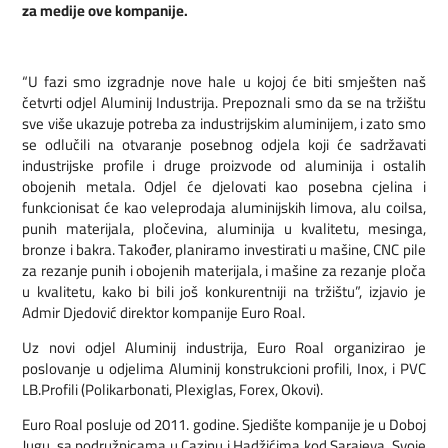
za medije ove kompanije.
“U fazi smo izgradnje nove hale u kojoj će biti smješten naš
četvrti odjel Aluminij Industrija. Prepoznali smo da se na tržištu
sve više ukazuje potreba za industrijskim aluminijem, i zato smo
se odlučili na otvaranje posebnog odjela koji će sadržavati
industrijske profile i druge proizvode od aluminija i ostalih
obojenih metala. Odjel će djelovati kao posebna cjelina i
funkcionisat će kao veleprodaja aluminijskih limova, alu coilsa,
punih materijala, pločevina, aluminija u kvalitetu, mesinga,
bronze i bakra. Također, planiramo investirati u mašine, CNC pile
za rezanje punih i obojenih materijala, i mašine za rezanje ploča
u kvalitetu, kako bi bili još konkurentniji na tržištu”, izjavio je
Admir Djedović direktor kompanije Euro Roal.
Uz novi odjel Aluminij industrija, Euro Roal organizirao je
poslovanje u odjelima Aluminij konstrukcioni profili, Inox, i PVC
LB.Profili (Polikarbonati, Plexiglas, Forex, Okovi).
Euro Roal posluje od 2011. godine. Sjedište kompanije je u Doboj
Jugu, sa podružnicama u Cazinu i Hadžićima kod Sarajeva. Svoje