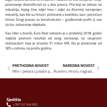
poslovanje diverzificirali su u dva pravca. Prvi koji se odnosi na
industriju, kojeg čine odjel Inox i odjel za Aluminij namijenjen
industriji, kao što su limovi i pločevine u kvalitetu, kao i pocinčani
limovi. Drugi pravac su konstrukcioni – građevinski profil, tj. sve
za tzv. zatvaranje objekata.
Kao lider u branši, Euro Roal ostvario je u protekloj 2018. godini
najbolji poslovni rezultat od svog osnivanja, sa ukupnom
realizacijom koja je iznosila 31 milon KM, što je povećanje od
30% u odnosu na prošlu godinu.
PRETHODNA NOVOST
NAREDNA NOVOST
Mlin i pekara Ljubače prva “NON GMO” tvornica stočne hrane u BiH
Rusmiru Hrviću nagrada „Poduzetnik godine“: Mi privrednici ćemo od Balkana napraviti najbolje mjesto na svijetu
Sjedište
+387 62 546 862