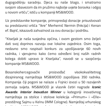
dugogodišnju saradnju. Djeca su naše blago, i smatramo
svojom obavezom da im pružimo najbolje uvjete boravka i odgoj
u novom vrtiću”, ističu u kompaniji MS&WOOD.
Uz predstavnike kompanije, primopredaji donacije prisustvovali
su predstavnici vrtića “Ikre” Merhemić Nermin (fnkcija) i Kenan
ef. Bajrić, iskazavši zahvalnost za ovu donaciju i podršku.
“Kiseljak je naša susjedna općina, i ovom gestom smo željeli
dati svoj doprinos razvoju ove lokalne zajednice. Osim toga,
nedavno smo raspisali konkurs za upošljavanje 60 novih
radnika, i vjerujemo kako ćemo određeni broj naših radnih
kolega dobiti upravo iz Kiseljaka”, navodi se u saopćenju
kompanije MS&WOOD.
Bosanskohercegovački proizvođač visokokvalitetnog
dizajniranog namještaja MS&WOOD zapošljava 350 radnika.
Kompanija čiji pogoni se nalaze u Fojnici izvozi u 50 razvijenih
zemalja svijeta. MS&WOOD je vlasnik četiri nagrade
Iconic
Awards: Interior Inovat
i
on Winner
u kategoriji inovativnog
namještaja za stolice i stolove kolekcija «Primum» i «Elle»
prestižnog Sajmu u Kelnu (IMM Cologne). Namještaj vrhunskog