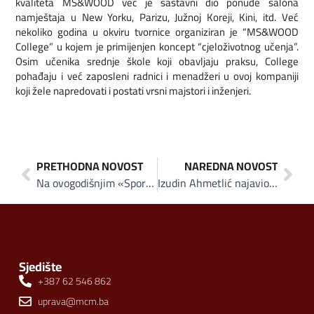
kvaliteta MS&WOOD već je sastavni dio ponude salona
namještaja u New Yorku, Parizu, Južnoj Koreji, Kini, itd. Već
nekoliko godina u okviru tvornice organiziran je “MS&WOOD
College” u kojem je primijenjen koncept “cjeloživotnog učenja”.
Osim učenika srednje škole koji obavljaju praksu, College
pohađaju i već zaposleni radnici i menadžeri u ovoj kompaniji
koji žele napredovati i postati vrsni majstori i inženjeri.
PRETHODNA NOVOST
NAREDNA NOVOST
Na ovogodišnjim «Sportskim igrama Oaze» učestvuje 500 osoba sa intelektualnim teškoćama iz 7 zemalja
Izudin Ahmetlić najavio nastavak investicijskog ciklusa Hifa Oil Grupacije
Sjedište
+387 62 546 862
uprava@mcm.ba