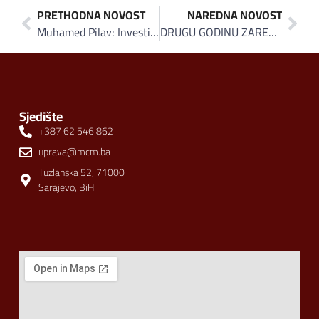
PRETHODNA NOVOST
NAREDNA NOVOST
Muhamed Pilav: Investiranje u znanje osnov za opstanak Bosne i Hercegovine
DRUGU GODINU ZAREDOM TREĆA GIMNAZIJA SARAJEVO BIT ĆE DOMAĆIN UČENICIMA IZ JAPANA
Sjedište
+387 62 546 862
uprava@mcm.ba
Tuzlanska 52, 71000
Sarajevo, BiH