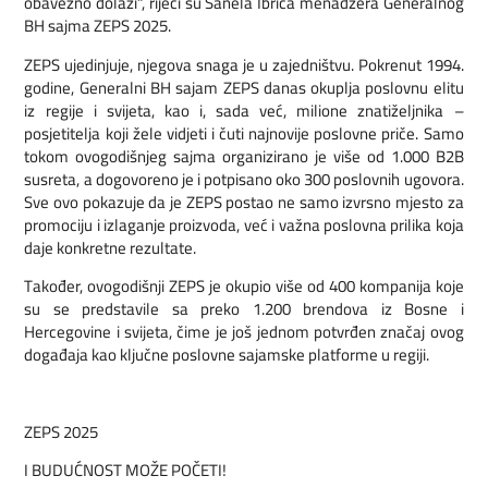
obavezno dolazi“, riječi su Sanela Ibrića menadžera Generalnog
BH sajma ZEPS 2025.
ZEPS ujedinjuje, njegova snaga je u zajedništvu. Pokrenut 1994.
godine, Generalni BH sajam ZEPS danas okuplja poslovnu elitu
iz regije i svijeta, kao i, sada već, milione znatiželjnika –
posjetitelja koji žele vidjeti i čuti najnovije poslovne priče. Samo
tokom ovogodišnjeg sajma organizirano je više od 1.000 B2B
susreta, a dogovoreno je i potpisano oko 300 poslovnih ugovora.
Sve ovo pokazuje da je ZEPS postao ne samo izvrsno mjesto za
promociju i izlaganje proizvoda, već i važna poslovna prilika koja
daje konkretne rezultate.
Također, ovogodišnji ZEPS je okupio više od 400 kompanija koje
su se predstavile sa preko 1.200 brendova iz Bosne i
Hercegovine i svijeta, čime je još jednom potvrđen značaj ovog
događaja kao ključne poslovne sajamske platforme u regiji.
ZEPS 2025
I BUDUĆNOST MOŽE POČETI!