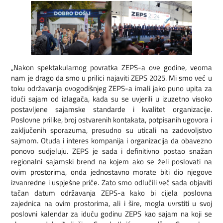
„Nakon spektakularnog povratka ZEPS-a ove godine, veoma
nam je drago da smo u prilici najaviti ZEPS 2025. Mi smo već u
toku održavanja ovogodišnjeg ZEPS-a imali jako puno upita za
idući sajam od izlagača, kada su se uvjerili u izuzetno visoko
postavljene sajamske standarde i kvalitet organizacije.
Poslovne prilike, broj ostvarenih kontakata, potpisanih ugovora i
zaključenih sporazuma, presudno su uticali na zadovoljstvo
sajmom. Otuda i interes kompanija i organizacija da obavezno
ponovo sudjeluju. ZEPS je sada i definitivno postao snažan
regionalni sajamski brend na kojem ako se želi poslovati na
ovim prostorima, onda jednostavno morate biti dio njegove
izvanredne i uspješne priče. Zato smo odlučili već sada objaviti
tačan datum održavanja ZEPS-a kako bi cijela poslovna
zajednica na ovim prostorima, ali i šire, mogla uvrstiti u svoj
poslovni kalendar za iduću godinu ZEPS kao sajam na koji se