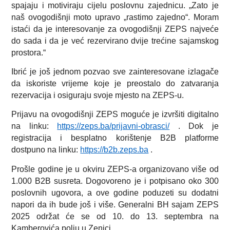
spajaju i motiviraju cijelu poslovnu zajednicu. „Zato je
naš ovogodišnji moto upravo „rastimo zajedno“. Moram
istaći da je interesovanje za ovogodišnji ZEPS najveće
do sada i da je već rezervirano dvije trećine sajamskog
prostora.“
Ibrić je još jednom pozvao sve zainteresovane izlagače
da iskoriste vrijeme koje je preostalo do zatvaranja
rezervacija i osiguraju svoje mjesto na ZEPS-u.
Prijavu na ovogodišnji ZEPS moguće je izvršiti digitalno
na linku:
https://zeps.ba/prijavni-obrasci/
. Dok je
registracija i besplatno korištenje B2B platforme
dostpuno na linku:
https://b2b.zeps.ba
.
Prošle godine je u okviru ZEPS-a organizovano više od
1.000 B2B susreta. Dogovoreno je i potpisano oko 300
poslovnih ugovora, a ove godine poduzeti su dodatni
napori da ih bude još i više. Generalni BH sajam ZEPS
2025 održat će se od 10. do 13. septembra na
Kamberovića polju u Zenici.