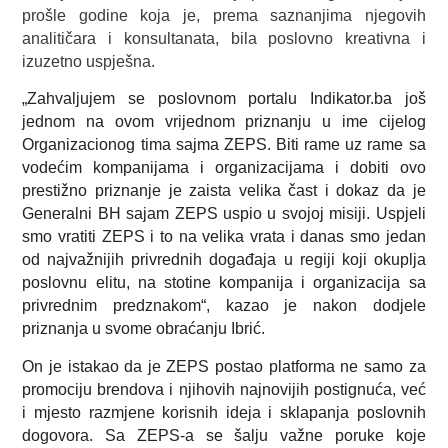
prošle godine koja je, prema saznanjima njegovih
analitičara i konsultanata, bila poslovno kreativna i
izuzetno uspješna.
„
Zahvaljujem se poslovnom portalu Indikator.ba još
jednom na ovom vrijednom priznanju u ime cijelog
Organizacionog tima sajma ZEPS. Biti rame uz rame sa
vodećim kompanijama i organizacijama i dobiti ovo
prestižno priznanje je zaista velika čast i dokaz da je
Generalni BH sajam ZEPS uspio u svojoj misiji. Uspjeli
smo vratiti ZEPS i to na velika vrata i danas smo jedan
od najvažnijih privrednih događaja u regiji koji okuplja
poslovnu elitu, na stotine kompanija i organizacija sa
privrednim predznakom
“, kazao je nakon dodjele
priznanja u svome obraćanju Ibrić.
On je istakao da je ZEPS postao platforma ne samo za
promociju brendova i njihovih najnovijih postignuća, već
i mjesto razmjene korisnih ideja i sklapanja poslovnih
dogovora. Sa ZEPS-a se šalju važne poruke koje