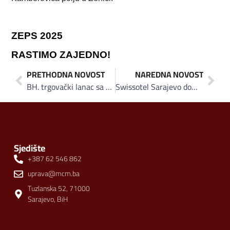
ZEPS 2025
RASTIMO ZAJEDNO!
PRETHODNA NOVOST
NAREDNA NOVOST
BH. trgovački lanac sa najdužom tradicijom: U Butmiru otvoren proširen i moderniziran Hoše market
Swissotel Sarajevo domaćin spektakularnom OneLife 2025, jednom od vodećih svjetskih automobilskih događaja
Sjedište
+387 62 546 862
uprava@mcm.ba
Tuzlanska 52, 71000
Sarajevo, BiH