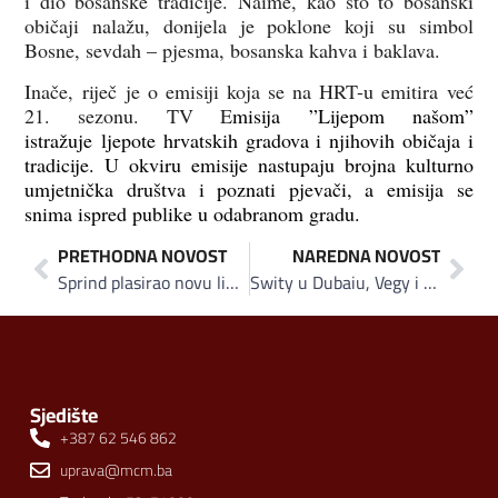
i dio bosanske tradicije. Naime, kao što to bosanski
običaji nalažu, donijela je poklone koji su simbol
Bosne, sevdah – pjesma, bosanska kahva i baklava.
Inače, riječ je o emisiji koja se na HRT-u emitira već
21. sezonu. TV E
misija ”Lijepom našom”
istražuje ljepote hrvatskih gradova i njihovih običaja i
tradicije. U okviru emisije nastupaju brojna kulturno
umjetnička društva i poznati pjevači, a emisija se
snima ispred publike u odabranom gradu.
PRETHODNA NOVOST
NAREDNA NOVOST
Sprind plasirao novu liniju proizvoda: Reklamnim spotom protiv diskriminacije gluhih osoba
Swity u Dubaiu, Vegy i Fruby u hotelima na Jadranskoj obali
Sjedište
+387 62 546 862
uprava@mcm.ba