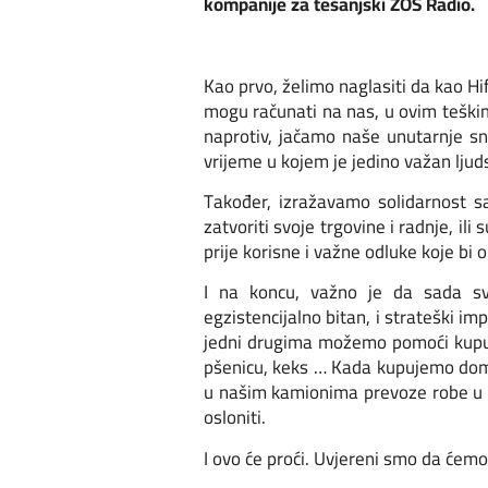
kompanije za tešanjski ZOS Radio.
Kao prvo, želimo naglasiti da kao Hif
mogu računati na nas, u ovim teški
naprotiv, jačamo naše unutarnje s
vrijeme u kojem je jedino važan ljud
Također, izražavamo solidarnost s
zatvoriti svoje trgovine i radnje, i
prije korisne i važne odluke koje bi
I na koncu, važno je da sada s
egzistencijalno bitan, i strateški i
jedni drugima možemo pomoći kupuj
pšenicu, keks … Kada kupujemo doma
u našim kamionima prevoze robe u v
osloniti.
I ovo će proći. Uvjereni smo da ćemo 