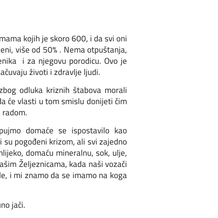
rmama kojih je skoro 600, i da svi oni
eni, više od 50% . Nema otpuštanja,
nika i za njegovu porodicu. Ovo je
uvaju životi i zdravlje ljudi.
zbog odluka kriznih štabova morali
a će vlasti u tom smislu donijeti čim
a radom.
pujmo domaće se ispostavilo kao
i su pogođeni krizom, ali svi zajedno
jeko, domaću mineralnu, sok, ulje,
ašim Željeznicama, kada naši vozači
ade, i mi znamo da se imamo na koga
no jači.