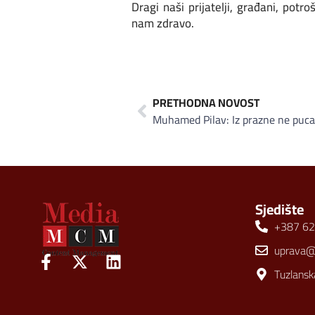
Dragi naši prijatelji, građani, potro
nam zdravo.
PRETHODNA NOVOST
Muhamed Pilav: Iz prazne ne puca
Sjedište
+387 62
uprava
Tuzlansk