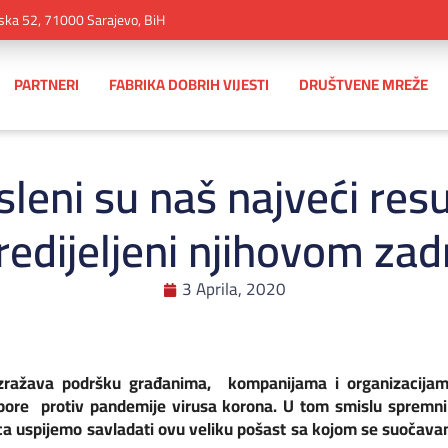
ska 52, 71000 Sarajevo, BiH
PARTNERI
FABRIKA DOBRIH VIJESTI
DRUŠTVENE MREŽE
osleni su naš najveći res
redijeljeni njihovom zad
3 Aprila, 2020
l izražava podršku građanima, kompanijama i organizacij
apore protiv pandemije virusa korona. U tom smislu spremni
ica uspijemo savladati ovu veliku pošast sa kojom se suočavam