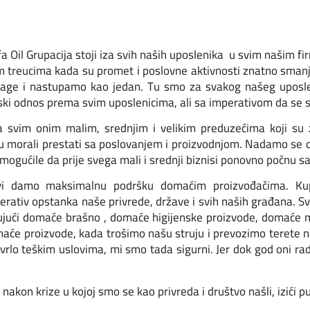
a Oil Grupacija stoji iza svih naših uposlenika u svim našim fi
m treucima kada su promet i poslovne aktivnosti znatno smanj
nage i nastupamo kao jedan. Tu smo za svakog našeg uposle
ski odnos prema svim uposlenicima, ali sa imperativom da se sač
a svim onim malim, srednjim i velikim preduzećima koji su 
li su morali prestati sa poslovanjem i proizvodnjom. Nadamo se d
 omogućile da prije svega mali i srednji biznisi ponovno počnu s
vi damo maksimalnu podršku domaćim proizvođačima. Ku
mperativ opstanka naše privrede, države i svih naših građana. Sv
ući domaće brašno , domaće higijenske proizvode, domaće mli
će proizvode, kada trošimo našu struju i prevozimo terete n
rlo teškim uslovima, mi smo tada sigurni. Jer dok god oni r
nakon krize u kojoj smo se kao privreda i društvo našli, izići pu