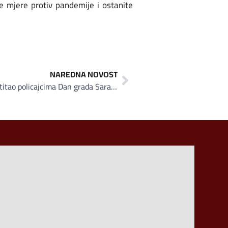
ujte mjere protiv pandemije i ostanite
NAREDNA NOVOST
Hoše komerc poklon tortama čestitao policajcima Dan grada Sarajeva i Dan policije