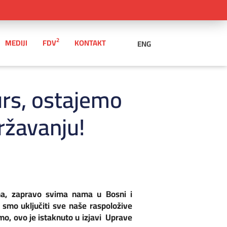
2
MEDIJI
FDV
KONTAKT
ENG
urs, ostajemo
ržavanju!
ama, zapravo svima nama u Bosni i
 smo uključiti sve naše raspoložive
o, ovo je istaknuto u izjavi Uprave