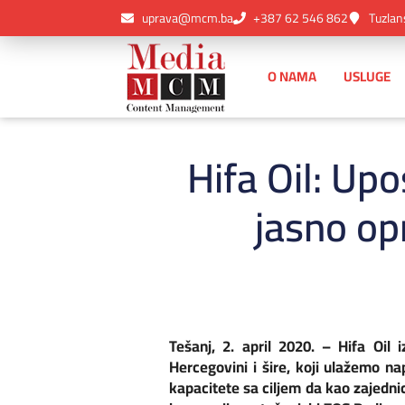
uprava@mcm.ba
+387 62 546 862
Tuzlan
O NAMA
USLUGE
Hifa Oil: Up
jasno op
Tešanj, 2. april 2020. – Hifa Oi
Hercegovini i šire, koji ulažemo n
kapacitete sa ciljem da kao zajedn