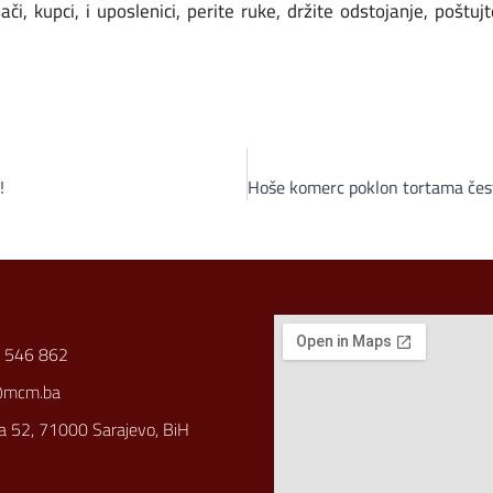
šači, kupci, i uposlenici, perite ruke, držite odstojanje, pošt
!
 546 862
@mcm.ba
a 52, 71000 Sarajevo, BiH