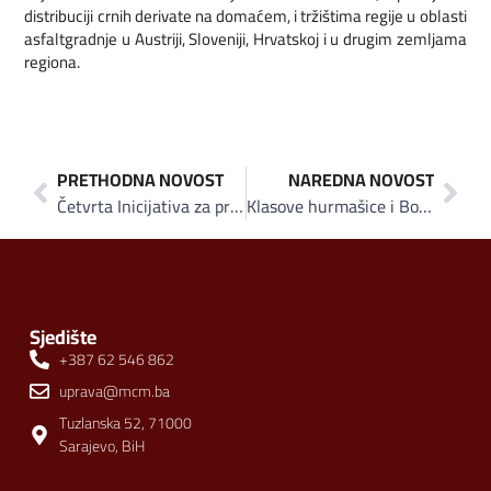
distribuciji crnih derivate na domaćem, i tržištima regije u oblasti
asfaltgradnje u Austriji, Sloveniji, Hrvatskoj i u drugim zemljama
regiona.
PRETHODNA NOVOST
NAREDNA NOVOST
Četvrta Inicijativa za pronalazak dobavljača u zemljama Zapadnog Balkana: Rekordan broj B2B sastanaka
Klasove hurmašice i Bosanski lokum u Lidlu Hrvatska
Sjedište
+387 62 546 862
uprava@mcm.ba
Tuzlanska 52, 71000
Sarajevo, BiH