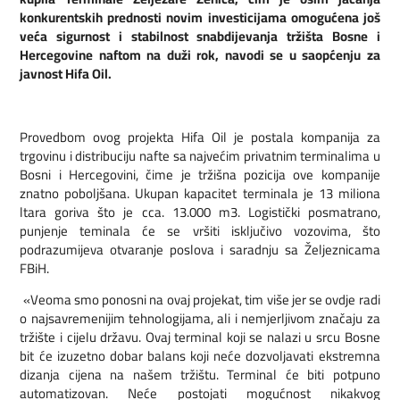
konkurentskih prednosti novim investicijama omogućena još
veća sigurnost i stabilnost snabdijevanja tržišta Bosne i
Hercegovine naftom na duži rok, navodi se u saopćenju za
javnost Hifa Oil.
Provedbom ovog projekta Hifa Oil je postala kompanija za
trgovinu i distribuciju nafte sa najvećim privatnim terminalima u
Bosni i Hercegovini, čime je tržišna pozicija ove kompanije
znatno poboljšana. Ukupan kapacitet terminala je 13 miliona
ltara goriva što je cca. 13.000 m3. Logistički posmatrano,
punjenje teminala će se vršiti isključivo vozovima, što
podrazumijeva otvaranje poslova i saradnju sa Željeznicama
FBiH.
«Veoma smo ponosni na ovaj projekat, tim više jer se ovdje radi
o najsavremenijim tehnologijama, ali i nemjerljivom značaju za
tržište i cijelu državu. Ovaj terminal koji se nalazi u srcu Bosne
bit će izuzetno dobar balans koji neće dozvoljavati ekstremna
dizanja cijena na našem tržištu. Terminal će biti potpuno
automatizovan. Neće postojati mogućnost nikakvog