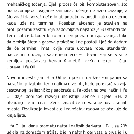
mehaničkog točenja. Cijeli proces će biti kompjuterizovan, što
podrazumijeva i vaganje kamiona, točenje i izlazno vaganje, a
što znači da vozač neće imati potrebu napustiti kabinu cisterne
kada uđe na terminal. Poseban akcenat je stavljen na
protupožarnu zaštitu koja zadovoljava najstrožije EU standarde.
Terminal će također biti opremljen povratom isparavanja, tako
da emisija štetnih gasova praktično i ne postoji. I još da dodam
da će terminal imati dvije vrste utovara robe, standardni
nadzemni utovar, i savremeni eco – utovar koji se vrši iz
zemlje», pojašnjava Kenan Ahmetlić izvršni direktor i član
Uprave Hifa Oil.
Novom investicijom Hifa Oil je u poziciji da kao kompanija sa
najvećim privatnim terminalima u zemlji, bude porektač razvoja
cestovnog i željezničkog saobraćaja. Također, na ovaj način Hifa
Oil daje doprinos razvoju industrije Zenice i cijele BiH, a
otvaranje terminala u Zenici značit će i otvaranje novih radnih
mjesta. Realizacija investicije i završetak radova se očekuje do
kraja ljeta.
Hifa Oil je lider u prometu nafte i naftnih derivata u BiH, sa 20%
udjela na domaćem tržištu bijelih naftnih derivata, a prva je i u