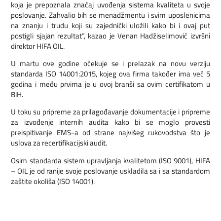
koja je prepoznala značaj uvođenja sistema kvaliteta u svoje
poslovanje. Zahvalio bih se menadžmentu i svim uposlenicima
na znanju i trudu koji su zajednički uložili kako bi i ovaj put
postigli sjajan rezultat”, kazao je Venan Hadžiselimović izvršni
direktor HIFA OIL.
U martu ove godine očekuje se i prelazak na novu verziju
standarda ISO 14001:2015, kojeg ova firma također ima već 5
godina i među prvima je u ovoj branši sa ovim certifikatom u
BiH.
U toku su pripreme za prilagođavanje dokumentacije i pripreme
za izvođenje internih audita kako bi se moglo provesti
preispitivanje EMS-a od strane najvišeg rukovodstva što je
uslova za recertifikacijski audit.
Osim standarda sistem upravljanja kvalitetom (ISO 9001), HIFA
– OIL je od ranije svoje poslovanje uskladila sa i sa standardom
zaštite okoliša (ISO 14001).