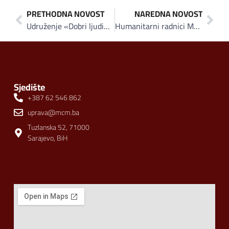
PRETHODNA NOVOST
NAREDNA NOVOST
Udruženje «Dobri ljudi» i Imtec omogućili uvođenje savremene wireless mreže u školi Mehmed-beg Kapetanović Ljubušak u Sarajevu
Humanitarni radnici MFS-EMMAUS-a dostavljaju pomoć narodu Rohingya u izbjegličkim kampovima u Bangladešu
Sjedište
+387 62 546 862
uprava@mcm.ba
Tuzlanska 52, 71000
Sarajevo, BiH