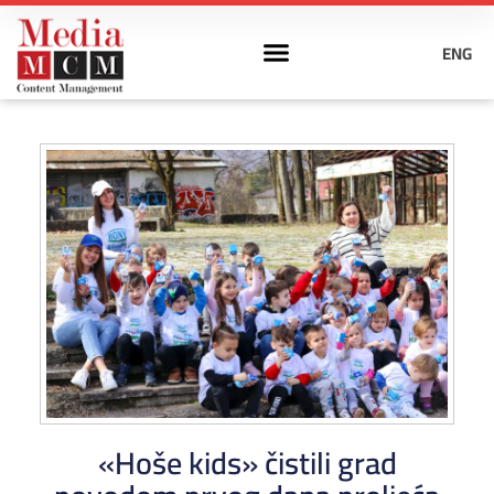
ENG
«Hoše kids» čistili grad