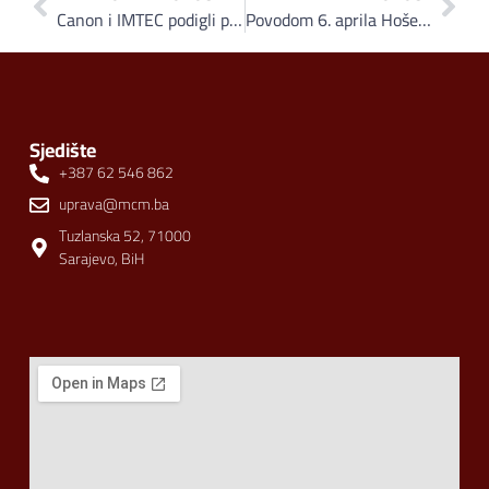
Canon i IMTEC podigli poslovnu saradnju na još višu razinu
Povodom 6. aprila Hoše komerc paketima sa hranom obradovao korisnike Narodne kuhinje Stari Grad «Tetka Zilha»
Sjedište
+387 62 546 862
uprava@mcm.ba
Tuzlanska 52, 71000
Sarajevo, BiH