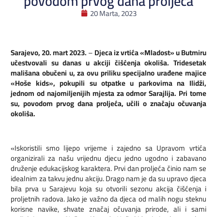
povodom prvog dana proljeća
20 Marta, 2023
Sarajevo, 20. mart 2023.
–
Djeca iz vrtića «Mladost» u Butmiru
učestvovali su danas u akciji čišćenja okoliša. Tridesetak
mališana obučeni u, za ovu priliku specijalno urađene majice
«Hoše kids», pokupili su otpatke u parkovima na Ilidži,
jednom od najomiljenijih mjesta za odmor Sarajlija. Pri tome
su, povodom prvog dana proljeća, učili o značaju očuvanja
okoliša.
«Iskoristili smo lijepo vrijeme i zajedno sa Upravom vrtića
organizirali za našu vrijednu djecu jedno ugodno i zabavano
druženje edukacijskog karaktera. Prvi dan proljeća činio nam se
idealnim za takvu jednu akciju. Drago nam je da su upravo djeca
bila prva u Sarajevu koja su otvorili sezonu akcija čišćenja i
proljetnih radova. Jako je važno da djeca od malih nogu steknu
korisne navike, shvate značaj očuvanja prirode, ali i sami