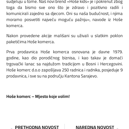
sudjeluju u tome. Naš novi brend «Hoše kids» je i pokrenut zbog
toga da bismo sve ono što je zdravo i pozitivno radili i
komunicirali zajedno sa djecom. Oni su naša budućnost, i njima
moramo posvetiti najveću moguću pažnju», navode iz Hoše
komerca.
Nakon provedene akcije mališani su uživali u slatkim poklon
paketićima Hoše komerca.
Prva prodavnica Hoše komerca osnovana je davne 1979.
godine, kao dio porodičnog biznisa, i kao takav je domaći
trgovački lanac sa najdužom tradicijom u Bosni i Hercegovini.
Hoše komerc d.o.o zapošljava 250 radnica i radnika, posjeduje 9
prodavnica, i sve su na području Kantona Sarajevo.
Hoše komerc – Mjesto koje volim!
PRETHODNA NOVOST
NAREDNA NOVOST