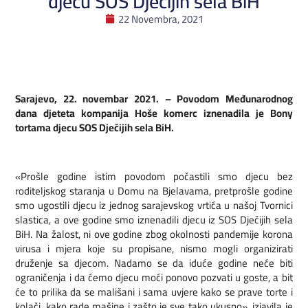
djecu SOS Dječijih sela BiH
22 Novembra, 2021
Sarajevo, 22. novembar 2021. – Povodom Međunarodnog
dana djeteta kompanija Hoše komerc iznenadila je Bony
tortama djecu SOS Dječijih sela BiH.
«Prošle godine istim povodom počastili smo djecu bez
roditeljskog staranja u Domu na Bjelavama, pretprošle godine
smo ugostili djecu iz jednog sarajevskog vrtića u našoj Tvornici
slastica, a ove godine smo iznenadili djecu iz SOS Dječijih sela
BiH. Na žalost, ni ove godine zbog okolnosti pandemije korona
virusa i mjera koje su propisane, nismo mogli organizirati
druženje sa djecom. Nadamo se da iduće godine neće biti
ograničenja i da ćemo djecu moći ponovo pozvati u goste, a bit
će to prilika da se mališani i sama uvjere kako se prave torte i
kolači, kako rade mašine i zašto je sve tako ukusno», izjavila je