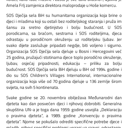
Amela Frlj zamjenica direktora maloprodaje u Hoše komercu.
SOS Dječija sela BiH su humanitarna organizacija koja brine o
djeci i mladima koji su ostali bez roditeljskog staranja i pruža im
šansu za sretno djetinjstvo i bolju budućnost. U SOS
porodicama, sa braćom, sestrama i SOS roditeljima, djeca
odrastaju u porodičnom okruženju uz roditeljsku ljubav. Jer
svako dijete zaslužuje pripadati negdje, biti voljeno i sigurno.
Organizacija SOS Dječija sela djeluje u Bosni i Hercegovini već
25 godina, pružajući stotinama djece toplo porodično okruženje,
ljubav, osjećaj pripadnosti, edukaciju – priliku za bolju
budućnost. SOS Dječija sela BiH djeluju u BiH od 1994. godine i
dio su SOS Children's Villages International, internacionalne
organizacija koja više od 70 godina djeluje u 136 zemlje širom
svijeta, na svih 5 kontinenata.
Svake godine se 20. novembra obilježava Međunarodni dan
djeteta kao dan posvećen djeci i njihovoj dobrobiti. Generalna
skupština UN-a je toga dana 1959. godine usvojila „Deklaraciju
o pravima djeteta“, a 1989. godine „Konvenciju o pravima
djeteta“. Njome se pokušalo odrediti specifične potrebe djece i
mladih, njihovi specifični problemi vezani uz razvoj, odrastanje,