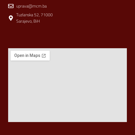
uprava@mcm.ba
Tuzlanska 52, 71000
Sarajevo, BiH