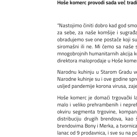
Hoše komerc provodi sada već tradi
“Nastojimo činiti dobro kad god smo 
za sebe, za naše komšije i sugrađa
obradujemo sve one postače koji su u
siromašni ili ne. Mi ćemo sa naše 
mnogobrojnih humanitarnih akcija ko
direktora maloprodaje u Hoše kome
Narodnu kuhinju u Starom Gradu već 
Narodne kuhinje su i ove godine spre
usljed pandemije korona virusa, za
Hoše komerc je domaći trgovački la
malo i veliko prehrambenih i neprehr
okviru segmenta trgovine, kompani
distribuciju drugih brendova, ka
brendovima Bony i Merka, a tvornica 
lanac od 9 prodavnica, i sve su na 