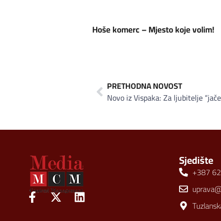
Hoše komerc – Mjesto koje volim!
PRETHODNA NOVOST
Sjedište
+387 62
uprava
Tuzlansk