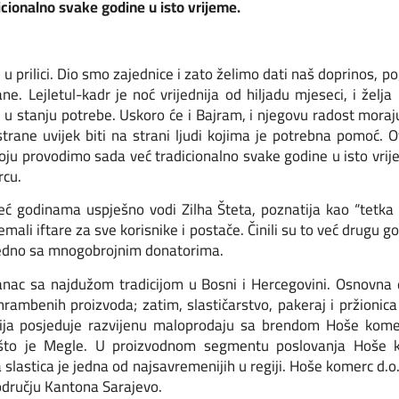
cionalno svake godine u isto vrijeme.
u prilici. Dio smo zajednice i zato želimo dati naš doprinos, p
ne. Lejletul-kadr je noć vrijednija od hiljadu mjeseci, i žel
 stanju potrebe. Uskoro će i Bajram, i njegovu radost moraju os
strane uvijek biti na strani ljudi kojima je potrebna pomoć. 
ju provodimo sada već tradicionalno svake godine u isto vrij
rcu.
godinama uspješno vodi Zilha Šteta, poznatija kao “tetka Zil
mali iftare za sve korisnike i postače. Činili su to već drugu
jedno sa mnogobrojnim donatorima.
nac sa najdužom tradicijom u Bosni i Hercegovini. Osnovna 
ambenih proizvoda; zatim, slastičarstvo, pakeraj i pržionica 
ja posjeduje razvijenu maloprodaju sa brendom Hoše komer
o što je Megle. U proizvodnom segmentu poslovanja Hoše ko
slastica je jedna od najsavremenijih u regiji. Hoše komerc d.
području Kantona Sarajevo.