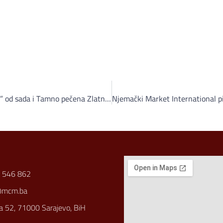
Novo iz Vispaka: Za ljubitelje “jače” od sada i Tamno pečena Zlatna džezva
 546 862
@mcm.ba
a 52, 71000 Sarajevo, BiH