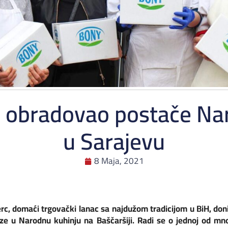
 obradovao postače Nar
u Sarajevu
8 Maja, 2021
, domaći trgovački lanac sa najdužom tradicijom u BiH, don
aze u Narodnu kuhinju na Baščaršiji.
Radi se o
jednoj od mno