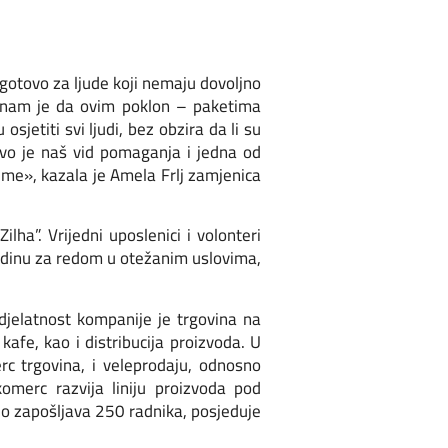
ogotovo za ljude koji nemaju dovoljno
ja nam je da ovim poklon – paketima
jetiti svi ljudi, bez obzira da li su
Ovo je naš vid pomaganja i jedna od
eme», kazala je Amela Frlj zamjenica
ha”. Vrijedni uposlenici i volonteri
 godinu za redom u otežanim uslovima,
djelatnost kompanije je trgovina na
kafe, kao i distribucija proizvoda. U
c trgovina, i veleprodaju, odnosno
merc razvija liniju proizvoda pod
o.o zapošljava 250 radnika, posjeduje