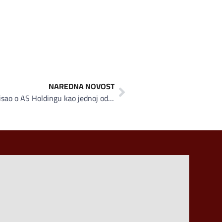
NAREDNA NOVOST
Njemački Market International pisao o AS Holdingu kao jednoj od najuspješnijih kompanija na Zapadnom Balkanu