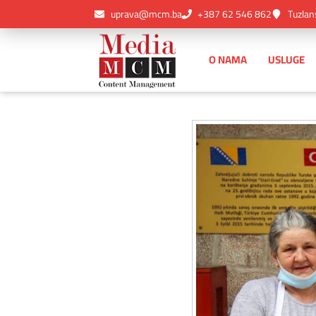
uprava@mcm.ba
+387 62 546 862
Tuzlan
O NAMA
USLUGE