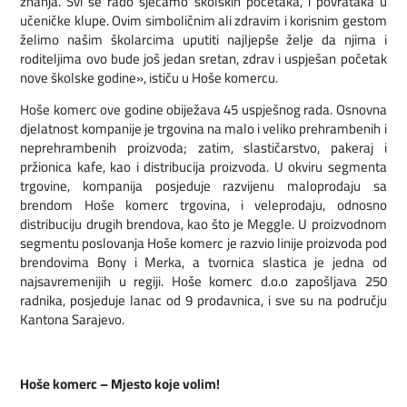
znanja. Svi se rado sjećamo školskih početaka, i povrataka u
učeničke klupe. Ovim simboličnim ali zdravim i korisnim gestom
želimo našim školarcima uputiti najljepše želje da njima i
roditeljima ovo bude još jedan sretan, zdrav i uspješan početak
nove školske godine», ističu u Hoše komercu.
Hoše komerc ove godine obiježava 45 uspješnog rada. Osnovna
djelatnost kompanije je trgovina na malo i veliko prehrambenih i
neprehrambenih proizvoda; zatim, slastičarstvo, pakeraj i
pržionica kafe, kao i distribucija proizvoda. U okviru segmenta
trgovine, kompanija posjeduje razvijenu maloprodaju sa
brendom Hoše komerc trgovina, i veleprodaju, odnosno
distribuciju drugih brendova, kao što je Meggle. U proizvodnom
segmentu poslovanja Hoše komerc je razvio linije proizvoda pod
brendovima Bony i Merka, a tvornica slastica je jedna od
najsavremenijih u regiji. Hoše komerc d.o.o zapošljava 250
radnika, posjeduje lanac od 9 prodavnica, i sve su na području
Kantona Sarajevo.
Hoše komerc – Mjesto koje volim!