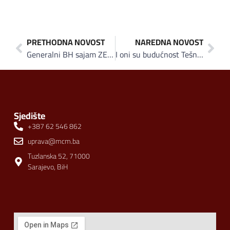
PRETHODNA NOVOST
NAREDNA NOVOST
Generalni BH sajam ZEPS 2024: Mjesec dana prije početka sajma popunjenost 80 posto
I oni su budućnost Tešnja Haris Smajlhodžić vlasnik i pokretač kompanije BEDS doo:„U Tešnju podržavamo jedni druge, a jedini cilj je uspjeh“
Sjedište
+387 62 546 862
uprava@mcm.ba
Tuzlanska 52, 71000
Sarajevo, BiH