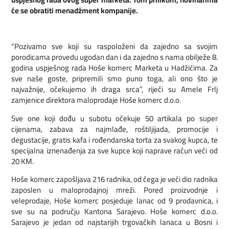
će se obratiti menadžment kompanije.
“Pozivamo sve koji su raspoloženi da zajedno sa svojim
porodicama provedu ugodan dan i da zajedno s nama obilježe 8.
godina uspješnog rada Hoše komerc Marketa u Hadžićima. Za
sve naše goste, pripremili smo puno toga, ali ono što je
najvažnije, očekujemo ih draga srca”, riječi su Amele Frlj
zamjenice direktora maloprodaje Hoše komerc d.o.o.
Sve one koji dođu u subotu očekuje 50 artikala po super
cijenama, zabava za najmlađe, roštiljijada, promocije i
degustacije, gratis kafa i rođendanska torta za svakog kupca, te
specijalna iznenađenja za sve kupce koji naprave račun veći od
20 KM.
Hoše komerc zapošljava 216 radnika, od čega je veći dio radnika
zaposlen u maloprodajnoj mreži. Pored proizvodnje i
veleprodaje, Hoše komerc posjeduje lanac od 9 prodavnica, i
sve su na području Kantona Sarajevo. Hoše komerc d.o.o.
Sarajevo je jedan od najstarijih trgovačkih lanaca u Bosni i