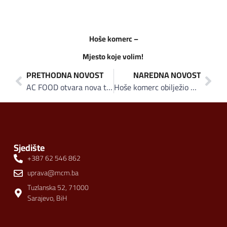
Hoše komerc –
Mjesto koje volim!
PRETHODNA NOVOST
NAREDNA NOVOST
AC FOOD otvara nova tržišta za Agrokomercove proizvode
Hoše komerc obilježio 8. godina marketa u Hadžićima: Na jesen kampanja “Sarajevo divno mjesto”
Sjedište
+387 62 546 862
uprava@mcm.ba
Tuzlanska 52, 71000
Sarajevo, BiH