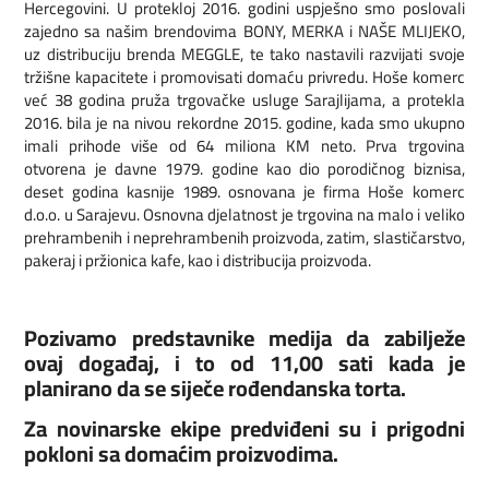
Hercegovini. U protekloj 2016. godini uspješno smo poslovali
zajedno sa našim brendovima BONY, MERKA i NAŠE MLIJEKO,
uz distribuciju brenda MEGGLE, te tako nastavili razvijati svoje
tržišne kapacitete i promovisati domaću privredu. Hoše komerc
već 38 godina pruža trgovačke usluge Sarajlijama, a protekla
2016. bila je na nivou rekordne 2015. godine, kada smo ukupno
imali prihode više od 64 miliona KM neto. Prva trgovina
otvorena je davne 1979. godine kao dio porodičnog biznisa,
deset godina kasnije 1989. osnovana je firma Hoše komerc
d.o.o. u Sarajevu. Osnovna djelatnost je trgovina na malo i veliko
prehrambenih i neprehrambenih proizvoda, zatim, slastičarstvo,
pakeraj i pržionica kafe, kao i distribucija proizvoda.
Pozivamo predstavnike medija da zabilježe
ovaj događaj, i to od 11,00 sati kada je
planirano da se siječe rođendanska torta.
Za novinarske ekipe predviđeni su i prigodni
pokloni sa domaćim proizvodima.