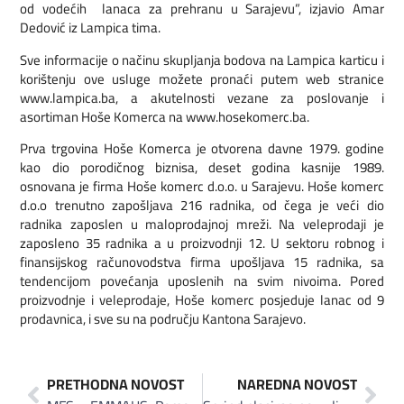
od vodećih lanaca za prehranu u Sarajevu”, izjavio Amar
Dedović iz Lampica tima.
Sve informacije o načinu skupljanja bodova na Lampica karticu i
korištenju ove usluge možete pronaći putem web stranice
www.lampica.ba, a akutelnosti vezane za poslovanje i
asortiman Hoše Komerca na www.hosekomerc.ba.
Prva trgovina Hoše Komerca je otvorena davne 1979. godine
kao dio porodičnog biznisa, deset godina kasnije 1989.
osnovana je firma Hoše komerc d.o.o. u Sarajevu. Hoše komerc
d.o.o trenutno zapošljava 216 radnika, od čega je veći dio
radnika zaposlen u maloprodajnoj mreži. Na veleprodaji je
zaposleno 35 radnika a u proizvodnji 12. U sektoru robnog i
finansijskog računovodstva firma upošljava 15 radnika, sa
tendencijom povećanja uposlenih na svim nivoima. Pored
proizvodnje i veleprodaje, Hoše komerc posjeduje lanac od 9
prodavnica, i sve su na području Kantona Sarajevo.
PRETHODNA NOVOST
NAREDNA NOVOST