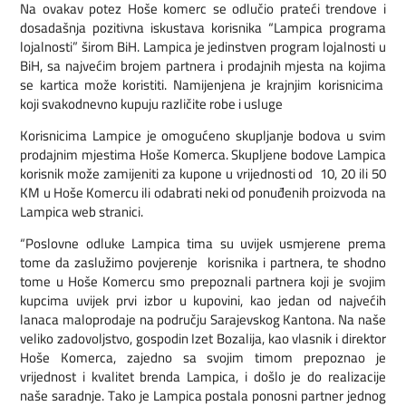
Na ovakav potez Hoše komerc se odlučio prateći trendove i
dosadašnja pozitivna iskustava korisnika “Lampica programa
lojalnosti” širom BiH. Lampica je jedinstven program lojalnosti u
BiH, sa najvećim brojem partnera i prodajnih mjesta na kojima
se kartica može koristiti. Namijenjena je krajnjim korisnicima
koji svakodnevno kupuju različite robe i usluge
Korisnicima Lampice je omogućeno skupljanje bodova u svim
prodajnim mjestima Hoše Komerca. Skupljene bodove Lampica
korisnik može zamijeniti za kupone u vrijednosti od 10, 20 ili 50
KM u Hoše Komercu ili odabrati neki od ponuđenih proizvoda na
Lampica web stranici.
“Poslovne odluke Lampica tima su uvijek usmjerene prema
tome da zaslužimo povjerenje korisnika i partnera, te shodno
tome u Hoše Komercu smo prepoznali partnera koji je svojim
kupcima uvijek prvi izbor u kupovini, kao jedan od najvećih
lanaca maloprodaje na području Sarajevskog Kantona. Na naše
veliko zadovoljstvo, gospodin Izet Bozalija, kao vlasnik i direktor
Hoše Komerca, zajedno sa svojim timom prepoznao je
vrijednost i kvalitet brenda Lampica, i došlo je do realizacije
naše saradnje. Tako je Lampica postala ponosni partner jednog