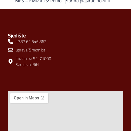
MFS – EMMAUS: Pomoć iz BiH stigla u Burkinu Faso
Sprind plasirao novu liniju proizvoda: Reklamnim spotom protiv diskriminacije gluhih osoba
Sjedište
+387 62 546 862
uprava@mcm.ba
Tuzlanska 52, 71000
Sarajevo, BiH