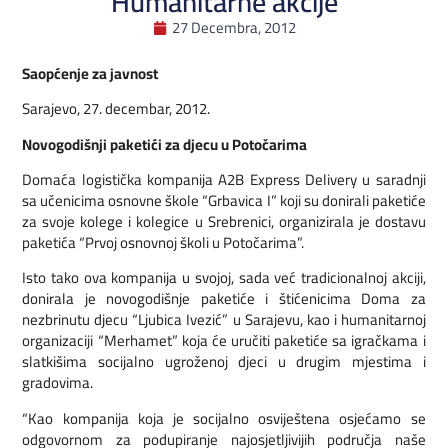
Humanitarne akcije
27 Decembra, 2012
Saopćenje za javnost
Sarajevo, 27. decembar, 2012.
Novogodišnji paketići za djecu u Potočarima
Domaća logistička kompanija A2B Express Delivery u saradnji
sa učenicima osnovne škole “Grbavica I” koji su donirali paketiće
za svoje kolege i kolegice u Srebrenici, organizirala je dostavu
paketića “Prvoj osnovnoj školi u Potočarima”.
Isto tako ova kompanija u svojoj, sada već tradicionalnoj akciji,
donirala je novogodišnje paketiće i štićenicima Doma za
nezbrinutu djecu “Ljubica Ivezić” u Sarajevu, kao i humanitarnoj
organizaciji “Merhamet” koja će uručiti paketiće sa igračkama i
slatkišima socijalno ugroženoj djeci u drugim mjestima i
gradovima.
“Kao kompanija koja je socijalno osviještena osjećamo se
odgovornom za podupiranje najosjetljivijih područja naše