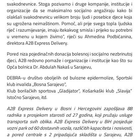
svakodnevnice. Stoga pozivamo i druge kompanije, institucije i
organizacije da se maksimalno socijalno angažiraju kako bi
olakšali svakodnevnicu velikom broju ljudi i posebice djece koja
su ugrožena neimaštinom. Pomoć, ali prije svega topla ljudska
riječ i razumijevanje, imaju itekakvog smisla i prijeko su potrebni
u vremenu u kojem živimo”, riječi su Ahmedina Podbićanina,
direktora A2B Express Delivery.
Pored niza pojedinačnih donacija bolesnoj i socijalno nezbrinutoj
djeci, A2B redovno pomaže i organizacije i institucije kao što su
Opća bolnica Dr. Abdulah Nakaš u Sarajevu,
DEBRA-u društvo oboljelih od bulozne epidermolize, Sportski
klub invalida „Bosna Sarajevo“,
Klub borilačkih sportova „Gladijator“, Košarkaški klub „Slavija“
Istočno Sarajevo, itd.
A2B Express Delivery u Bosni i Hercegovini zapošljava 88
radnika s prosjekom starosti od 27 godina, koji pružaju usluge
transporta svih oblika. A2B Express Delivery u BiH posjeduje
vozni park od 60 dostavnih vozila, različitih kapaciteta i nosivosti,
a pored centrale s 2 pripadajuća skladišta u Sarajevu, A2B