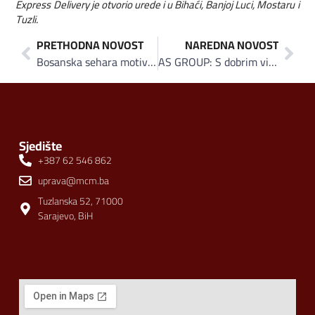
Express Delivery je otvorio urede i u Bihaći, Banjoj Luci, Mostaru i
Tuzli.
PRETHODNA NOVOST
NAREDNA NOVOST
Bosanska sehara motiv novih Vispakovih pakovanja čajeva
AS GROUP: S dobrim vijestima u novu 2013!
Sjedište
+387 62 546 862
uprava@mcm.ba
Tuzlanska 52, 71000
Sarajevo, BiH