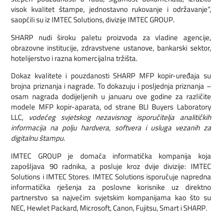
visok kvalitet štampe, jednostavno rukovanje i održavanje“,
saopćili su iz IMTEC Solutions, divizije IMTEC GROUP.
SHARP nudi široku paletu proizvoda za vladine agencije,
obrazovne institucije, zdravstvene ustanove, bankarski sektor,
hotelijerstvo i razna komercijalna tržišta.
Dokaz kvalitete i pouzdanosti SHARP MFP kopir-uređaja su
brojna priznanja i nagrade. To dokazuju i posljednja priznanja –
osam nagrada dodijeljenih u januaru ove godine za različite
modele MFP kopir-aparata, od strane BLI Buyers Laboratory
LLC,
vodećeg svjetskog nezavisnog isporučitelja analitičkih
informacija na polju hardvera, softvera i usluga vezanih za
digitalnu štampu
.
IMTEC GROUP je domaća informatička kompanija koja
zapošljava 90 radnika, a posluje kroz dvije divizije: IMTEC
Solutions i IMTEC Stores. IMTEC Solutions isporučuje napredna
informatička rješenja za poslovne korisnike uz direktno
partnerstvo sa najvećim svjetskim kompanijama kao što su
NEC, Hewlet Packard, Microsoft, Canon, Fujitsu, Smart i SHARP.