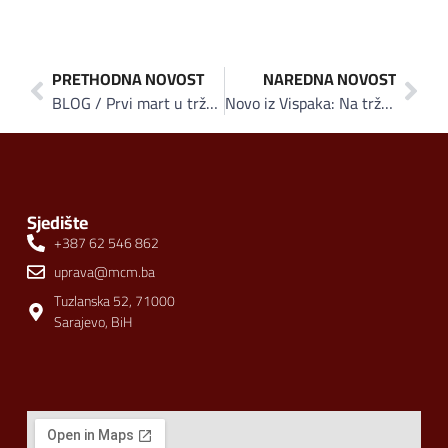
PRETHODNA NOVOST
NAREDNA NOVOST
BLOG / Prvi mart u tržnim centrima: Entuzijazam i prkos protiv snage i moći
Novo iz Vispaka: Na tržište plasirane lješnjak – karamel i jagoda Tiru Liru čokoladice
Sjedište
+387 62 546 862
uprava@mcm.ba
Tuzlanska 52, 71000
Sarajevo, BiH