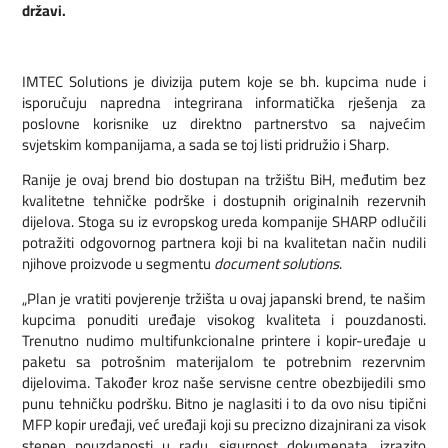
državi.
IMTEC Solutions je divizija putem koje se bh. kupcima nude i
isporučuju napredna integrirana informatička rješenja za
poslovne korisnike uz direktno partnerstvo sa najvećim
svjetskim kompanijama, a sada se toj listi pridružio i Sharp.
Ranije je ovaj brend bio dostupan na tržištu BiH, međutim bez
kvalitetne tehničke podrške i dostupnih originalnih rezervnih
dijelova. Stoga su iz evropskog ureda kompanije SHARP odlučili
potražiti odgovornog partnera koji bi na kvalitetan način nudili
njihove proizvode u segmentu
document solutions
.
„Plan je vratiti povjerenje tržišta u ovaj japanski brend, te našim
kupcima ponuditi uređaje visokog kvaliteta i pouzdanosti.
Trenutno nudimo multifunkcionalne printere i kopir-uređaje u
paketu sa potrošnim materijalom te potrebnim rezervnim
dijelovima. Također kroz naše servisne centre obezbijedili smo
punu tehničku podršku. Bitno je naglasiti i to da ovo nisu tipični
MFP kopir uređaji, već uređaji koji su precizno dizajnirani za visok
stepen pouzdanosti u radu, sigurnost dokumenata, izrazito