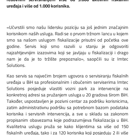
uređaja i više od 1.000 korisnika.
«Učvrstili smo našu lidersku poziciju sa još jednim značajnim
korisnikom naših usluga. Radi se o prvom tržnom lancu u kojem
smo sa našom uslugom fiskalizacije prisutni od početka ove
godine. Servis koji smo razvili u stanju je odgovoriti
najzahtjevnijim izazovima koji se javljaju u fiskalizaciji i drago
nam je da je to tržište prepoznalo», saopćili su iz Imtec
Solutions.
Kao servis sa najvećim brojem ugovora o servisiranju fiskalnih
uređaja u BiH sa profesionalnim i obučenim serviserima Imtec
Solutions posjeduje vlastiti vozni park za intervencije na
konkretnoj adresi sa pružanjem usluga u 20 gradova širom BiH.
Također, uspostavljen je pozivni centar za podršku korisnicima,
zatim administrativnu podršku sa potrebnom bazom podataka
korisnika i servisnih intervencija, a sve u skladu sa zakonom
propisanim obavezama koje podrazumijeva fiskalizacija u BiH.
Kvalitetna uslugu pruža se kako klijentima sa više od 150
fiskalnih uređaja, tako i za 120 korisnika koji posjeduju 2 ili više