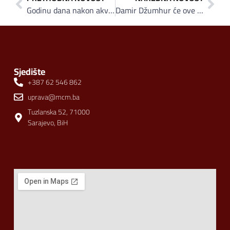
Godinu dana nakon akvizicije LB.Profile GmbH osvaja nove tehnologije i tržišta
Damir Džumhur će ove godine trenirati uz Klasov Fit i vodu Oaza
Sjedište
+387 62 546 862
uprava@mcm.ba
Tuzlanska 52, 71000
Sarajevo, BiH