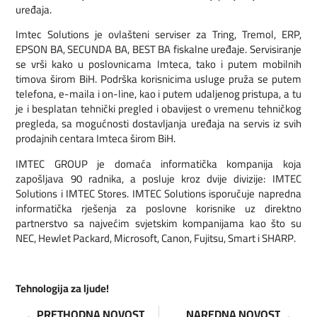
uređaja.
Imtec Solutions je ovlašteni serviser za Tring, Tremol, ERP,
EPSON BA, SECUNDA BA, BEST BA fiskalne uređaje. Servisiranje
se vrši kako u poslovnicama Imteca, tako i putem mobilnih
timova širom BiH. Podrška korisnicima usluge pruža se putem
telefona, e-maila i on-line, kao i putem udaljenog pristupa, a tu
je i besplatan tehnički pregled i obavijest o vremenu tehničkog
pregleda, sa mogućnosti dostavljanja uređaja na servis iz svih
prodajnih centara Imteca širom BiH.
IMTEC GROUP je domaća informatička kompanija koja
zapošljava 90 radnika, a posluje kroz dvije divizije: IMTEC
Solutions i IMTEC Stores. IMTEC Solutions isporučuje napredna
informatička rješenja za poslovne korisnike uz direktno
partnerstvo sa najvećim svjetskim kompanijama kao što su
NEC, Hewlet Packard, Microsoft, Canon, Fujitsu, Smart i SHARP.
Tehnologija za ljude!
PRETHODNA NOVOST
NAREDNA NOVOST