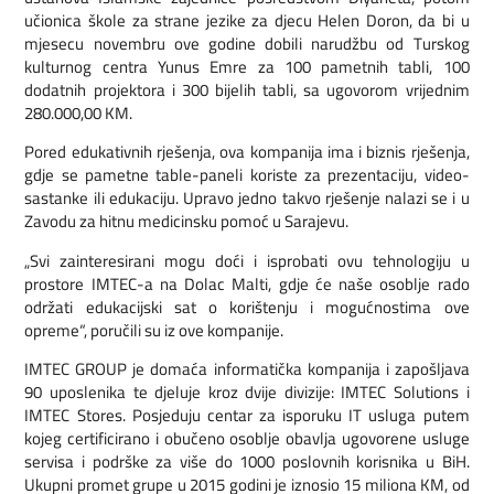
učionica škole za strane jezike za djecu Helen Doron, da bi u
mjesecu novembru ove godine dobili narudžbu od Turskog
kulturnog centra Yunus Emre za 100 pametnih tabli, 100
dodatnih projektora i 300 bijelih tabli, sa ugovorom vrijednim
280.000,00 KM.
Pored edukativnih rješenja, ova kompanija ima i biznis rješenja,
gdje se pametne table-paneli koriste za prezentaciju, video-
sastanke ili edukaciju. Upravo jedno takvo rješenje nalazi se i u
Zavodu za hitnu medicinsku pomoć u Sarajevu.
„Svi zainteresirani mogu doći i isprobati ovu tehnologiju u
prostore IMTEC-a na Dolac Malti, gdje će naše osoblje rado
održati edukacijski sat o korištenju i mogućnostima ove
opreme“, poručili su iz ove kompanije.
IMTEC GROUP je domaća informatička kompanija i zapošljava
90 uposlenika te djeluje kroz dvije divizije: IMTEC Solutions i
IMTEC Stores. Posjeduju centar za isporuku IT usluga putem
kojeg certificirano i obučeno osoblje obavlja ugovorene usluge
servisa i podrške za više do 1000 poslovnih korisnika u BiH.
Ukupni promet grupe u 2015 godini je iznosio 15 miliona KM, od