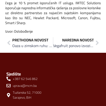
čega je 10 % promet isporučenih IT usluga. IMTEC Solutions
isporučuje napredna informatička rješenja za poslovne korisnike
uz direktno partnerstvo za najvećim svjetskim kompanijama
kao što su NEC, Hewlet Packard, Microsoft, Canon, Fujitsu,
Smart i Sharp.
Izvor: Oslobođenje
PRETHODNA NOVOST
NAREDNA NOVOST
Oaza u zimskom ruhu: Novogodišnji «Limited edition» vode koja osvaja!
Vegafruit ponovo izvozi: Otvorili smo strana tržišta, treba nam podrška na domaćem
Sjedište
+387 62 546 862
uprava@mcm.ba
Tuzlanska 52, 71000
Sarajevo, BiH