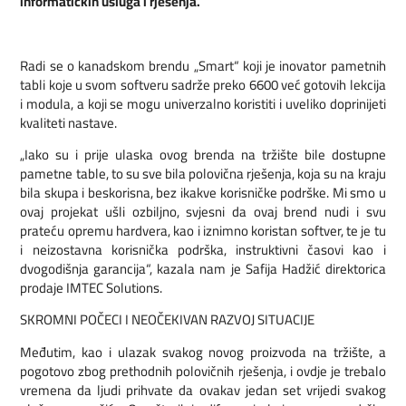
informatičkih usluga i rješenja.
Radi se o kanadskom brendu „Smart“ koji je inovator pametnih
tabli koje u svom softveru sadrže preko 6600 već gotovih lekcija
i modula, a koji se mogu univerzalno koristiti i uveliko doprinijeti
kvaliteti nastave.
„Iako su i prije ulaska ovog brenda na tržište bile dostupne
pametne table, to su sve bila polovična rješenja, koja su na kraju
bila skupa i beskorisna, bez ikakve korisničke podrške. Mi smo u
ovaj projekat ušli ozbiljno, svjesni da ovaj brend nudi i svu
prateću opremu hardvera, kao i iznimno koristan softver, te je tu
i neizostavna korisnička podrška, instruktivni časovi kao i
dvogodišnja garancija“, kazala nam je Safija Hadžić direktorica
prodaje IMTEC Solutions.
SKROMNI POČECI I NEOČEKIVAN RAZVOJ SITUACIJE
Međutim, kao i ulazak svakog novog proizvoda na tržište, a
pogotovo zbog prethodnih polovičnih rješenja, i ovdje je trebalo
vremena da ljudi prihvate da ovakav jedan set vrijedi svakog