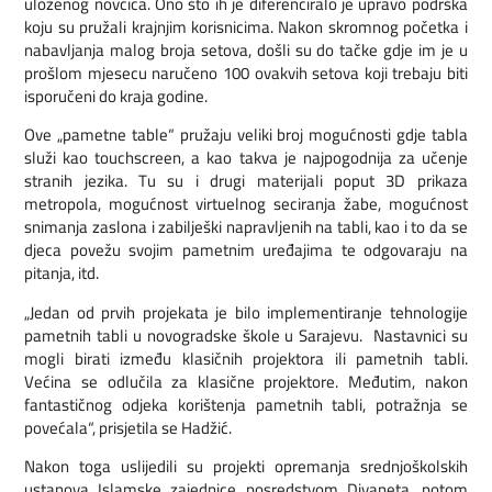
uloženog novčića. Ono što ih je diferenciralo je upravo podrška
koju su pružali krajnjim korisnicima. Nakon skromnog početka i
nabavljanja malog broja setova, došli su do tačke gdje im je u
prošlom mjesecu naručeno 100 ovakvih setova koji trebaju biti
isporučeni do kraja godine.
Ove „pametne table“ pružaju veliki broj mogućnosti gdje tabla
služi kao touchscreen, a kao takva je najpogodnija za učenje
stranih jezika. Tu su i drugi materijali poput 3D prikaza
metropola, mogućnost virtuelnog seciranja žabe, mogućnost
snimanja zaslona i zabilješki napravljenih na tabli, kao i to da se
djeca povežu svojim pametnim uređajima te odgovaraju na
pitanja, itd.
„Jedan od prvih projekata je bilo implementiranje tehnologije
pametnih tabli u novogradske škole u Sarajevu. Nastavnici su
mogli birati između klasičnih projektora ili pametnih tabli.
Većina se odlučila za klasične projektore. Međutim, nakon
fantastičnog odjeka korištenja pametnih tabli, potražnja se
povećala“, prisjetila se Hadžić.
Nakon toga uslijedili su projekti opremanja srednjoškolskih
ustanova Islamske zajednice posredstvom Diyaneta, potom