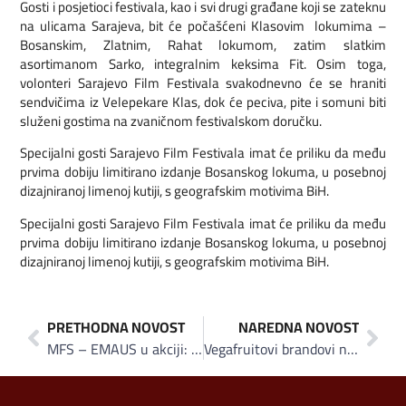
Gosti i posjetioci festivala, kao i svi drugi građane koji se zateknu
na ulicama Sarajeva, bit će počašćeni Klasovim lokumima –
Bosanskim, Zlatnim, Rahat lokumom, zatim slatkim
asortimanom Sarko, integralnim keksima Fit. Osim toga,
volonteri Sarajevo Film Festivala svakodnevno će se hraniti
sendvičima iz Velepekare Klas, dok će peciva, pite i somuni biti
služeni gostima na zvaničnom festivalskom doručku.
Specijalni gosti Sarajevo Film Festivala imat će priliku da među
prvima dobiju limitirano izdanje Bosanskog lokuma, u posebnoj
dizajniranoj limenoj kutiji, s geografskim motivima BiH.
Specijalni gosti Sarajevo Film Festivala imat će priliku da među
prvima dobiju limitirano izdanje Bosanskog lokuma, u posebnoj
dizajniranoj limenoj kutiji, s geografskim motivima BiH.
PRETHODNA NOVOST
NAREDNA NOVOST
MFS – EMAUS u akciji: Sa 30 KM stipendirate jedno dijete u Burkini Faso
Vegafruitovi brandovi na američkom tržištu