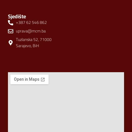
Sjedište
+387 62 546 862
uprava@mcm.ba
Tuzlanska 52, 71000
Sarajevo, BiH