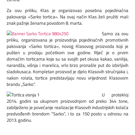
Za ovu priliku, Klas je organizovao posebna pojedinačna
pakovanja «Sarko tortica». Na ovaj način Klas želi pružiti mali
znak pažnje ženama povodom 8. marta.
Samo za ovu
priliku, organizovana je proizvodnja pojedinačnih promotivnih
pakovanja «Sarko tortica», novog Klasovog proizvoda koji je
pušten u prodaju početkom ove godine. Riječ je o prvim
domaćim torticama koje su sa svojih pet okusa kakao, vanilija,
narandža, višnja i marelica, vrlo brzo pronašle put do izbirljivih
sladokusaca. Kompletan proizvod je djelo Klasovih stručnjaka i,
nakon rolata, tortice predstavljaju novu vrijednost Klasovom
brandu „Sarko“.
U protekloj
2014. godini sa ukupnom proizvodnjom od preko 344 tone,
zabilježeno je povećanje realizacije Klasovih industrijskih kolača
predvođenih brendom “Sarko”, i to za 150 posto u odnosu na
2013. godinu.