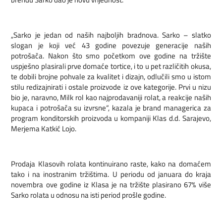
„Sarko je jedan od naših najboljih bradnova. Sarko – slatko
slogan je koji već 43 godine povezuje generacije naših
potrošača. Nakon što smo početkom ove godine na tržište
uspješno plasirali prve domaće tortice, i to u pet različitih okusa,
te dobili brojne pohvale za kvalitet i dizajn, odlučili smo u istom
stilu redizajnirati i ostale proizvode iz ove kategorije. Prvi u nizu
bio je, naravno, Milk rol kao najprodavaniji rolat, a reakcije naših
kupaca i potrošača su izvrsne“, kazala je brand managerica za
program konditorskih proizvoda u kompaniji Klas d.d. Sarajevo,
Merjema Katkić Lojo.
Prodaja Klasovih rolata kontinuirano raste, kako na domaćem
tako i na inostranim tržištima. U periodu od januara do kraja
novembra ove godine iz Klasa je na tržište plasirano 67% više
Sarko rolata u odnosu na isti period prošle godine.