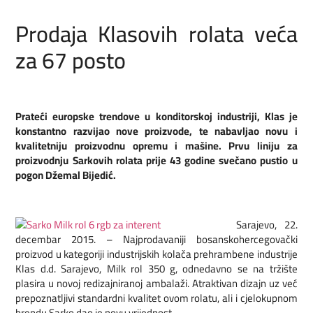
Prodaja Klasovih rolata veća
za 67 posto
Prateći europske trendove u konditorskoj industriji, Klas je
konstantno razvijao nove proizvode, te nabavljao novu i
kvalitetniju proizvodnu opremu i mašine. Prvu liniju za
proizvodnju Sarkovih rolata prije 43 godine svečano pustio u
pogon Džemal Bijedić.
Sarajevo, 22.
decembar 2015. – Najprodavaniji bosanskohercegovački
proizvod u kategoriji industrijskih kolača prehrambene industrije
Klas d.d. Sarajevo, Milk rol 350 g, odnedavno se na tržište
plasira u novoj redizajniranoj ambalaži. Atraktivan dizajn uz već
prepoznatljivi standardni kvalitet ovom rolatu, ali i cjelokupnom
brendu Sarko dao je novu vrijednost.