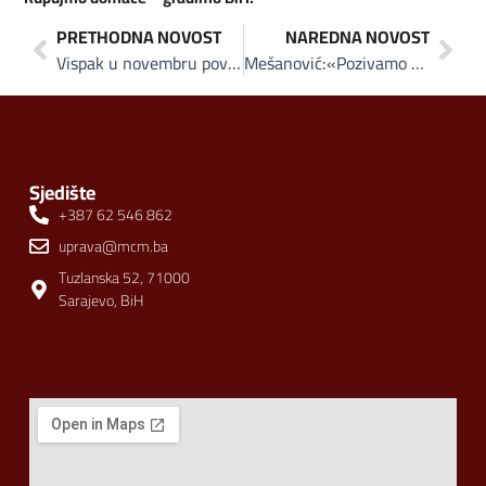
PRETHODNA NOVOST
NAREDNA NOVOST
Vispak u novembru povećao prodaju čaja za preko 100% u odnosu na isti mjesec lani
Mešanović:«Pozivamo sve one koji žele učestovati u ovom prije svega hairli i društveno – odgovornom projektu da nam se pridruže«
Sjedište
+387 62 546 862
uprava@mcm.ba
Tuzlanska 52, 71000
Sarajevo, BiH